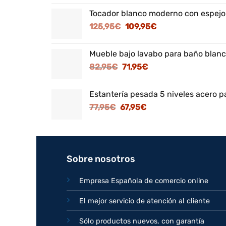
Tocador blanco moderno con espejo
El
El
125,95
€
109,95
€
precio
precio
original
actual
Mueble bajo lavabo para baño blanc
era:
es:
El
El
82,95
€
71,95
€
125,95€.
109,95€.
precio
precio
original
actual
Estantería pesada 5 niveles acero p
era:
es:
El
El
77,95
€
67,95
€
82,95€.
71,95€.
precio
precio
original
actual
era:
es:
77,95€.
67,95€.
Sobre nosotros
Empresa Española de comercio online
El mejor servicio de atención al cliente
Sólo productos nuevos, con garantía