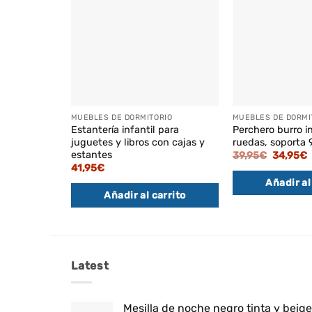
MUEBLES DE DORMITORIO
MUEBLES DE DORMI
Estantería infantil para
Perchero burro i
juguetes y libros con cajas y
ruedas, soporta 
estantes
El
E
39,95
€
34,95
€
precio
p
41,95
€
original
a
Añadir al
era:
e
39,95€.
3
Añadir al carrito
Latest
Mesilla de noche negro tinta y beig