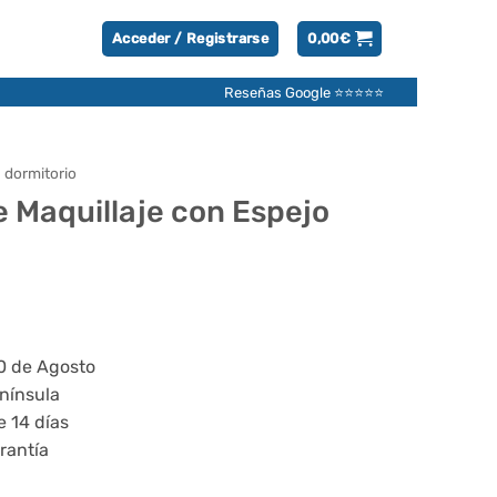
Acceder / Registrarse
0,00
€
Reseñas Google ⭐⭐⭐⭐⭐
 dormitorio
 Maquillaje con Espejo
20 de Agosto
enínsula
e 14 días
rantía