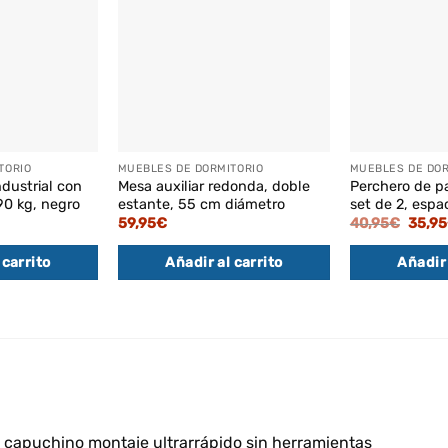
TORIO
MUEBLES DE DORMITORIO
MUEBLES DE DOR
ndustrial con
Mesa auxiliar redonda, doble
Perchero de pa
90 kg, negro
estante, 55 cm diámetro
set de 2, espac
l
El
59,95
€
40,95
€
35,95
recio
preci
ctual
origin
 carrito
Añadir al carrito
Añadir 
s:
era:
4,95€.
40,95
e capuchino montaje ultrarrápido sin herramientas