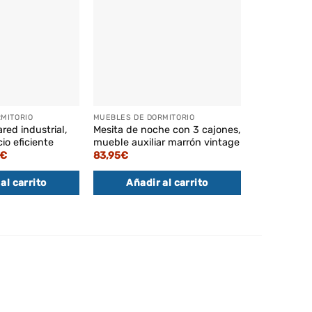
MITORIO
MUEBLES DE DORMITORIO
MUEBLES DE 
red industrial,
Mesita de noche con 3 cajones,
Estantería i
io eficiente
mueble auxiliar marrón vintage
juguetes y l
El
€
83,95
€
71,95
€
o
precio
al
actual
al carrito
Añadir al carrito
Añadi
es:
€.
35,95€.