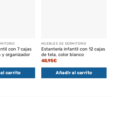
MITORIO
MUEBLES DE DORMITORIO
MUEBLES DE 
ntil con 7 cajas
Estantería infantil con 12 cajas
Estantería i
ía y organizador
de tela, color blanco
juguetes co
aparador bl
48,95
€
El
106,95
€
92
pr
al carrito
Añadir al carrito
or
Añadi
er
10