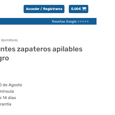
Acceder / Registrarse
0,00
€
Reseñas Google ⭐⭐⭐⭐⭐
 dormitorio
ntes zapateros apilables
gro
20 de Agosto
enínsula
e 14 días
rantía