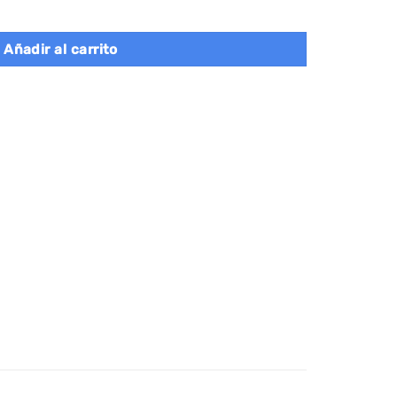
apilables de 5 niveles, negro cantidad
Añadir al carrito