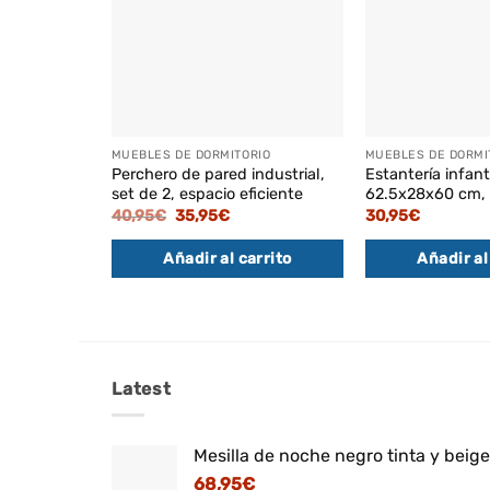
MUEBLES DE DORMITORIO
MUEBLES DE DORMI
Perchero de pared industrial,
Estantería infanti
set de 2, espacio eficiente
62.5x28x60 cm,
El
El
40,95
€
35,95
€
30,95
€
precio
precio
original
actual
Añadir al carrito
Añadir al
era:
es:
40,95€.
35,95€.
Latest
Mesilla de noche negro tinta y beig
68,95
€