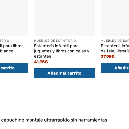
TORIO
MUEBLES DE DORMITORIO
MUEBLES DE DOR
l para libros,
Estantería infantil para
Estantería infa
 blanco
juguetes y libros con cajas y
de tela, librer
estantes
37,95
€
41,95
€
 carrito
Añadir 
Añadir al carrito
e capuchino montaje ultrarrápido sin herramientas