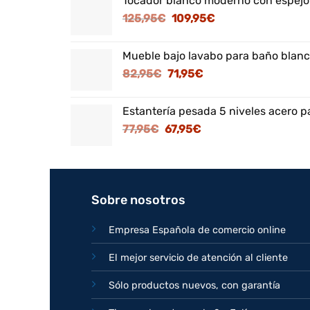
Tocador blanco moderno con espejo
El
El
125,95
€
109,95
€
precio
precio
original
actual
Mueble bajo lavabo para baño blanc
era:
es:
El
El
82,95
€
71,95
€
125,95€.
109,95€.
precio
precio
original
actual
Estantería pesada 5 niveles acero p
era:
es:
El
El
77,95
€
67,95
€
82,95€.
71,95€.
precio
precio
original
actual
era:
es:
77,95€.
67,95€.
Sobre nosotros
Empresa Española de comercio online
El mejor servicio de atención al cliente
Sólo productos nuevos, con garantía