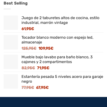
Best Selling
Juego de 2 taburetes altos de cocina, estilo
industrial, marrón vintage
61,95
€
Tocador blanco moderno con espejo led,
almacenaje
El
El
125,95
€
109,95
€
precio
precio
Mueble bajo lavabo para baño blanco, 3
original
actual
cajones y 2 compartimentos
era:
es:
El
El
82,95
€
71,95
€
125,95€.
109,95€.
precio
precio
Estantería pesada 5 niveles acero para garaje
original
actual
negro
era:
es:
El
El
77,95
€
67,95
€
82,95€.
71,95€.
precio
precio
original
actual
era:
es: