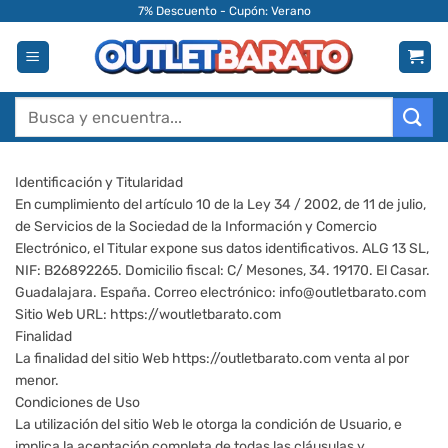
Saltar
7% Descuento - Cupón: Verano
al
contenido
Buscar
por:
Identificación y Titularidad
En cumplimiento del artículo 10 de la Ley 34 / 2002, de 11 de julio,
de Servicios de la Sociedad de la Información y Comercio
Electrónico, el Titular expone sus datos identificativos. ALG 13 SL,
NIF: B26892265. Domicilio fiscal: C/ Mesones, 34. 19170. El Casar.
Guadalajara. España. Correo electrónico: info@outletbarato.com
Sitio Web URL: https://woutletbarato.com
Finalidad
La finalidad del sitio Web https://outletbarato.com venta al por
menor.
Condiciones de Uso
La utilización del sitio Web le otorga la condición de Usuario, e
implica la aceptación completa de todas las cláusulas y