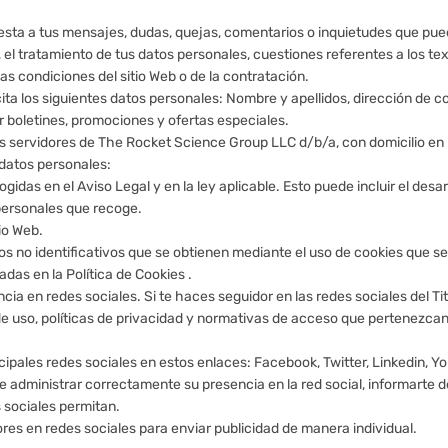
uesta a tus mensajes, dudas, quejas, comentarios o inquietudes que pueda
, el tratamiento de tus datos personales, cuestiones referentes a los tex
as condiciones del sitio Web o de la contratación.
icita los siguientes datos personales: Nombre y apellidos, dirección de c
ar boletines, promociones y ofertas especiales.
 los servidores de The Rocket Science Group LLC d/b/a, con domicilio en
s datos personales:
gidas en el Aviso Legal y en la ley aplicable. Esto puede incluir el des
 personales que recoge.
io Web.
atos no identificativos que se obtienen mediante el uso de cookies que
adas en la Política de Cookies .
encia en redes sociales. Si te haces seguidor en las redes sociales del Ti
de uso, políticas de privacidad y normativas de acceso que pertenezcan
ncipales redes sociales en estos enlaces: Facebook, Twitter, Linkedin, Y
d de administrar correctamente su presencia en la red social, informarte 
s sociales permitan.
idores en redes sociales para enviar publicidad de manera individual.