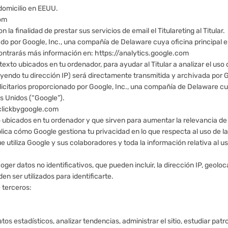
domicilio en EEUU.
com
a finalidad de prestar sus servicios de email el Titulareting al Titular.
tado por Google, Inc., una compañía de Delaware cuya oficina principa
contrarás más información en: https://analytics.google.com
 texto ubicados en tu ordenador, para ayudar al Titular a analizar el uso
luyendo tu dirección IP) será directamente transmitida y archivada por 
licitarios proporcionado por Google, Inc., una compañía de Delaware cu
s Unidos (“Google”).
clickbygoogle.com
to ubicados en tu ordenador y que sirven para aumentar la relevancia d
plica cómo Google gestiona tu privacidad en lo que respecta al uso de l
e utiliza Google y sus colaboradores y toda la información relativa al u
r datos no identificativos, que pueden incluir, la dirección IP, geolocal
en ser utilizados para identificarte.
e terceros:
datos estadísticos, analizar tendencias, administrar el sitio, estudiar p