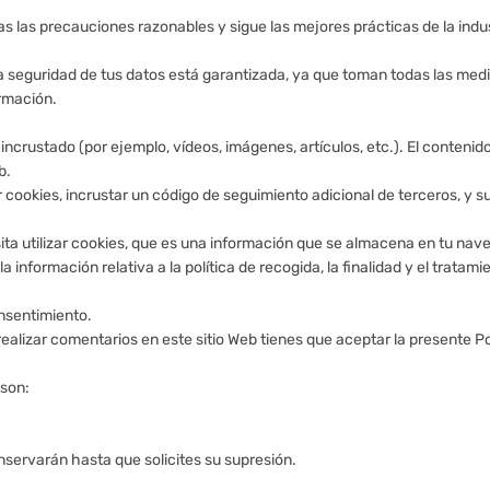
as las precauciones razonables y sigue las mejores prácticas de la indus
La seguridad de tus datos está garantizada, ya que toman todas las med
ormación.
 incrustado (por ejemplo, vídeos, imágenes, artículos, etc.). El conte
b.
zar cookies, incrustar un código de seguimiento adicional de terceros, y 
ta utilizar cookies, que es una información que se almacena en tu na
 información relativa a la política de recogida, la finalidad y el tratami
onsentimiento.
o realizar comentarios en este sitio Web tienes que aceptar la presente Po
 son:
nservarán hasta que solicites su supresión.