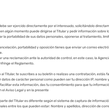
ebe ser ejercido directamente por el interesado, solicitándolo directamen
 en algún momento puede dirigirse al Titular y pedir información sobre
itar la portabilidad de sus datos personales, oponerse al tratamiento, lim
ancelación, portabilidad y oposición tienes que enviar un correo electr
e.
tar una reclamación ante la autoridad de control, en este caso, la Agen
infringe el Reglamento.
l Titular, te suscribes a su boletín o realizas una contratación, estás f
ir datos de carácter personal como pueden ser tu dirección IP, nombre y 
 facilitar esta información, das tu consentimiento para que tu informac
 el Aviso Legal y en la presente
 parte del Titular es diferente según el sistema de captura de informació
onales entre los que pueden estar: Nombre y apellidos, dirección de corr