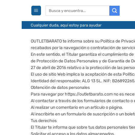
Saltar
Buscar
al
por:
contenido
Cualquier duda, aquí estoy para ayudar
OUTLETBARATO te informa sobre su Política de Privacid
recabados por la navegación o contratación de servicio
En este sentido, el Titular garantiza el cumplimiento d
de Protección de Datos Personales y de Garantía de 
27 de abril de 2016 relativo a la protección de las pers
El uso de sitio Web implica la aceptación de esta Políti
Identidad del responsable: ALG 13 SL. NIF: B26892265.
Obtención de datos personales
Para navegar por https://outletbarato.com no es necesa
Al contactar a través de los formularios de contacto o 
Al realizar un comentario en un artículo o página.
Al inscribirte en un formulario de suscripción o un bole
Tus derechos
El Titular te informa que sobre tus datos personales ti
Solicitar el acceso a los datos almacenados.