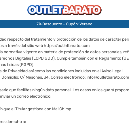
7% Descuento - Cupón: Verano
ad respecto del tratamiento y protección de los datos de carácter pers
s a través del sitio web https://outletbarato.com
e la normativa vigente en materia de protección de datos personales, re
Derechos Digitales (LOPD GDD). Cumple también con el Reglamento (UE
onas físicas (RGPD).
ca de Privacidad así como las condiciones incluidas en el Aviso Legal.
 Domicilio: C/ Mesones, 34. Correo electrónico: info@outletbarato.com.
rio que facilites ningún dato personal. Los casos en los que sí proporc
enviar un correo electrónico.
tín que el Titular gestiona con MailChimp.
enes derecho a: