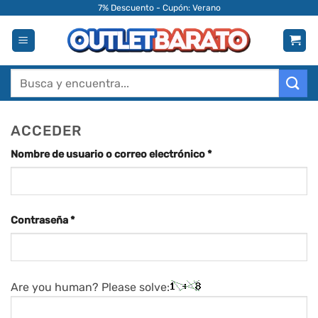
Saltar
7% Descuento - Cupón: Verano
al
contenido
Buscar
por:
ACCEDER
Obligatorio
Nombre de usuario o correo electrónico
*
Obligatorio
Contraseña
*
Are you human? Please solve: