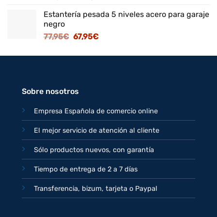
precio
precio
Estantería pesada 5 niveles acero para garaje
original
actual
negro
era:
es:
El
El
77,95
€
67,95
€
125,95€.
109,95€.
precio
precio
original
actual
era:
es:
77,95€.
67,95€.
Sobre nosotros
Empresa Española de comercio online
El mejor servicio de atención al cliente
Sólo productos nuevos, con garantía
Tiempo de entrega de 2 a 7 días
Transferencia, bizum, tarjeta o Paypal