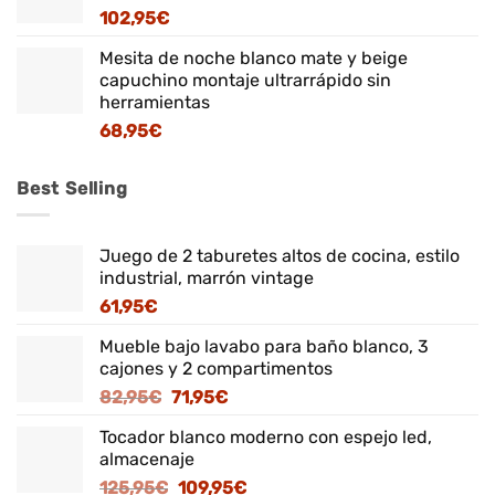
102,95
€
Mesita de noche blanco mate y beige
capuchino montaje ultrarrápido sin
herramientas
68,95
€
Best Selling
Juego de 2 taburetes altos de cocina, estilo
industrial, marrón vintage
61,95
€
Mueble bajo lavabo para baño blanco, 3
cajones y 2 compartimentos
El
El
82,95
€
71,95
€
precio
precio
Tocador blanco moderno con espejo led,
original
actual
almacenaje
era:
es:
El
El
125,95
€
109,95
€
82,95€.
71,95€.