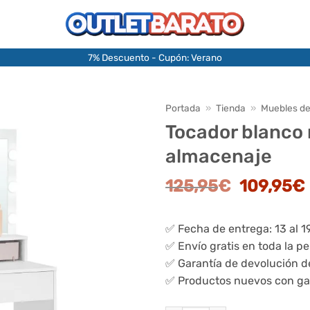
7% Descuento - Cupón: Verano
Portada
»
Tienda
»
Muebles de
Tocador blanco 
almacenaje
El
125,95
€
109,95
€
precio
original
✅ Fecha de entrega: 13 al 1
era:
✅ Envío gratis en toda la p
125,95€.
✅ Garantía de devolución d
✅ Productos nuevos con ga