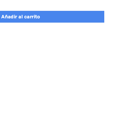
spejo led, almacenaje cantidad
Añadir al carrito