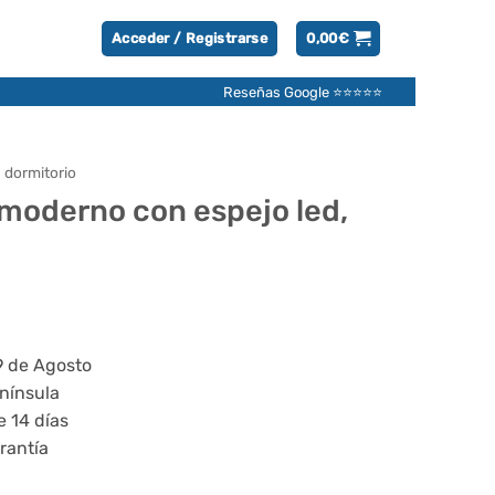
Acceder / Registrarse
0,00
€
Reseñas Google ⭐⭐⭐⭐⭐
 dormitorio
moderno con espejo led,
El
precio
actual
9 de Agosto
es:
enínsula
109,95€.
e 14 días
rantía