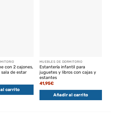
MITORIO
MUEBLES DE DORMITORIO
MUEBLES DE 
he con 2 cajones,
Estantería infantil para
Estantería i
 sala de estar
juguetes y libros con cajas y
juguetes y l
estantes
71,95
€
41,95
€
al carrito
Añadi
Añadir al carrito