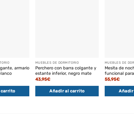
TORIO
MUEBLES DE DORMITORIO
MUEBLES DE DOR
lgante, armario
Perchero con barra colgante y
Mesita de noc
blanco
estante inferior, negro mate
funcional para
43,95
€
55,95
€
 carrito
Añadir al carrito
Añadir 