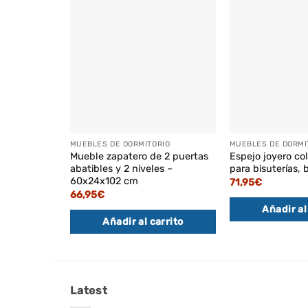
MUEBLES DE DORMITORIO
MUEBLES DE DORMI
Mueble zapatero de 2 puertas
Espejo joyero co
abatibles y 2 niveles –
para bisuterías, 
60x24x102 cm
71,95
€
66,95
€
Añadir al
Añadir al carrito
Latest