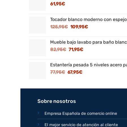
61,95
€
Tocador blanco moderno con espejo
El
El
125,95
€
109,95
€
precio
precio
original
actual
Mueble bajo lavabo para baño blanc
era:
es:
El
El
82,95
€
71,95
€
125,95€.
109,95€.
precio
precio
original
actual
Estantería pesada 5 niveles acero p
era:
es:
El
El
77,95
€
67,95
€
82,95€.
71,95€.
precio
precio
original
actual
era:
es:
77,95€.
67,95€.
Sobre nosotros
Empresa Española de comercio online
El mejor servicio de atención al cliente