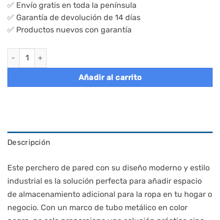
✅ Envío gratis en toda la península
40,95€.
35,95€.
✅ Garantía de devolución de 14 días
✅ Productos nuevos con garantía
Perchero de pared industrial, set de 2, espacio eficiente cantid
Añadir al carrito
Descripción
Este perchero de pared con su diseño moderno y estilo
industrial es la solución perfecta para añadir espacio
de almacenamiento adicional para la ropa en tu hogar o
negocio. Con un marco de tubo metálico en color