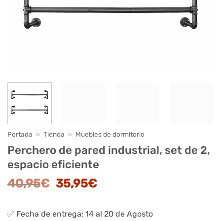
Portada
»
Tienda
»
Muebles de dormitorio
Perchero de pared industrial, set de 2,
espacio eficiente
El
El
40,95
€
35,95
€
precio
precio
original
actual
✅ Fecha de entrega: 14 al 20 de Agosto
era:
es: