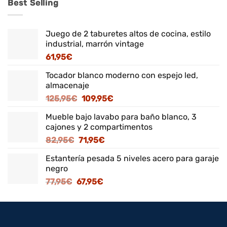
Best Selling
Juego de 2 taburetes altos de cocina, estilo
industrial, marrón vintage
61,95
€
Tocador blanco moderno con espejo led,
almacenaje
El
El
125,95
€
109,95
€
precio
precio
Mueble bajo lavabo para baño blanco, 3
original
actual
cajones y 2 compartimentos
era:
es:
El
El
82,95
€
71,95
€
125,95€.
109,95€.
precio
precio
Estantería pesada 5 niveles acero para garaje
original
actual
negro
era:
es:
El
El
77,95
€
67,95
€
82,95€.
71,95€.
precio
precio
original
actual
era:
es:
77,95€.
67,95€.