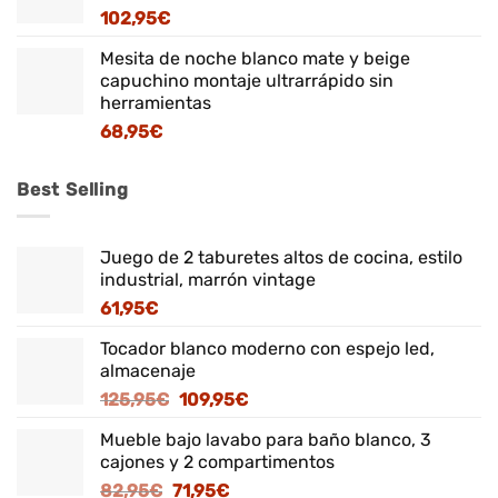
102,95
€
Mesita de noche blanco mate y beige
capuchino montaje ultrarrápido sin
herramientas
68,95
€
Best Selling
Juego de 2 taburetes altos de cocina, estilo
industrial, marrón vintage
61,95
€
Tocador blanco moderno con espejo led,
almacenaje
El
El
125,95
€
109,95
€
precio
precio
Mueble bajo lavabo para baño blanco, 3
original
actual
cajones y 2 compartimentos
era:
es:
El
El
82,95
€
71,95
€
125,95€.
109,95€.