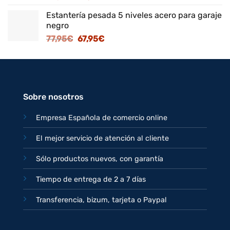
precio
precio
Estantería pesada 5 niveles acero para garaje
original
actual
negro
era:
es:
El
El
77,95
€
67,95
€
82,95€.
71,95€.
precio
precio
original
actual
era:
es:
77,95€.
67,95€.
Sobre nosotros
Empresa Española de comercio online
El mejor servicio de atención al cliente
Sólo productos nuevos, con garantía
Tiempo de entrega de 2 a 7 días
Transferencia, bizum, tarjeta o Paypal