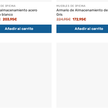
DE OFICINA
MUEBLES DE OFICINA
 almacenamiento acero
Armario de Almacenamiento de
o blanco
Gris
El
El
El
El
€
203,95
€
224,95
€
172,95
€
precio
precio
precio
precio
original
actual
original
actual
Añadir al carrito
Añadir al carrito
era:
es:
era:
es:
233,95€.
203,95€.
224,95€.
172,95€.