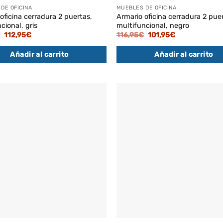
DE OFICINA
MUEBLES DE OFICINA
oficina cerradura 2 puertas,
Armario oficina cerradura 2 pue
cional, gris
multifuncional, negro
El
El
El
El
112,95
€
116,95
€
101,95
€
precio
precio
precio
precio
original
actual
original
actual
Añadir al carrito
Añadir al carrito
era:
es:
era:
es:
129,95€.
112,95€.
116,95€.
101,95€.