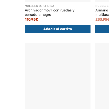
MUEBLES DE OFICINA
MUEBLES 
Archivador móvil con ruedas y
Armario
cerradura negro
multius
110,95
€
233,95
Añadir al carrito