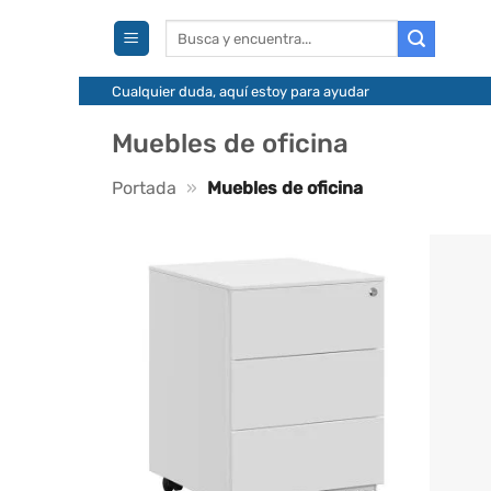
Saltar
Buscar
al
por:
contenido
Cualquier duda, aquí estoy para ayudar
Muebles de oficina
Portada
»
Muebles de oficina