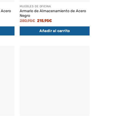
MUEBLES DE OFICINA
 Acero
Armario de Almacenamiento de Acero
Negro
El
El
280,95
€
215,95
€
precio
precio
original
actual
Añadir al carrito
era:
es:
280,95€.
215,95€.