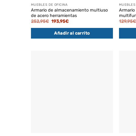
MUEBLES DE OFICINA
MUEBLES 
Armario de almacenamiento multiuso
Armario 
de acero herramientas
multifun
El
El
252,95
€
193,95
€
129,95
€
precio
precio
original
actual
Añadir al carrito
era:
es:
252,95€.
193,95€.