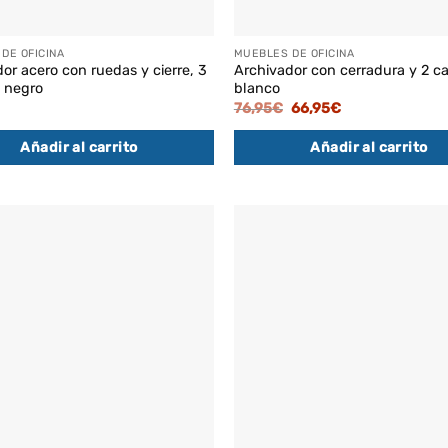
DE OFICINA
MUEBLES DE OFICINA
or acero con ruedas y cierre, 3
Archivador con cerradura y 2 ca
, negro
blanco
El
El
76,95
€
66,95
€
precio
precio
original
actual
Añadir al carrito
Añadir al carrito
era:
es:
76,95€.
66,95€.