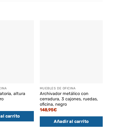
CINA
MUEBLES DE OFICINA
MUEBLES DE O
ratoria, altura
Archivador metálico con
Silla oficina
ro
cerradura, 3 cajones, ruedas,
ajustable, g
oficina, negro
El
106,95
€
92
pr
148,95
€
or
al carrito
Añadi
er
10
Añadir al carrito