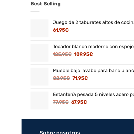
Best Selling
Juego de 2 taburetes altos de cocina
61,95
€
Tocador blanco moderno con espejo
El
El
125,95
€
109,95
€
precio
precio
original
actual
Mueble bajo lavabo para baño blanc
era:
es:
El
El
82,95
€
71,95
€
125,95€.
109,95€.
precio
precio
original
actual
Estantería pesada 5 niveles acero p
era:
es:
El
El
77,95
€
67,95
€
82,95€.
71,95€.
precio
precio
original
actual
era:
es:
77,95€.
67,95€.
Sobre nosotros