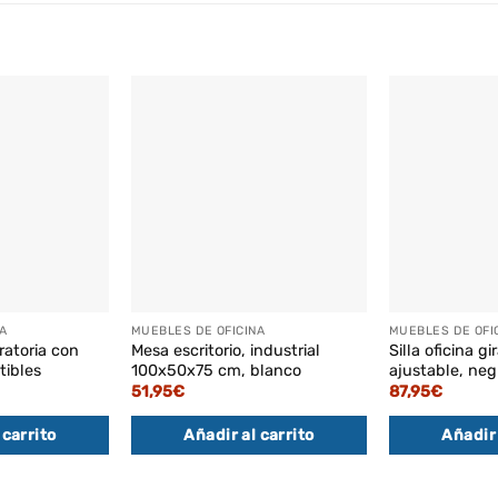
A
MUEBLES DE OFICINA
MUEBLES DE OFI
iratoria con
Mesa escritorio, industrial
Silla oficina gi
tibles
100x50x75 cm, blanco
ajustable, neg
51,95
€
87,95
€
 carrito
Añadir al carrito
Añadir 