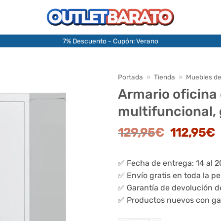
7% Descuento - Cupón: Verano
Portada
»
Tienda
»
Muebles de
Armario oficina
multifuncional, 
El
E
129,95
€
112,95
€
precio
p
original
a
✅ Fecha de entrega: 14 al 
era:
e
✅ Envío gratis en toda la p
129,95€.
1
✅ Garantía de devolución d
✅ Productos nuevos con ga