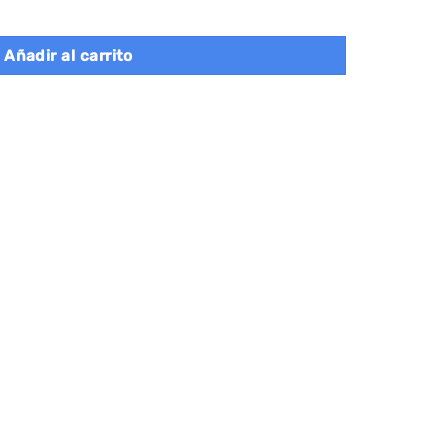
ertas, multifuncional, gris cantidad
Añadir al carrito