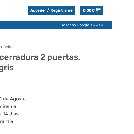
Acceder / Registrarse
0,00
€
Reseñas Google ⭐⭐⭐⭐⭐
 oficina
 cerradura 2 puertas,
gris
l
recio
ctual
20 de Agosto
s:
enínsula
12,95€.
e 14 días
rantía