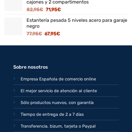
cajones y 2 compartimentos
era:
es:
El
El
82,95
€
71,95
€
125,95€.
109,95€.
precio
precio
Estantería pesada 5 niveles acero para garaje
original
actual
negro
era:
es:
El
El
77,95
€
67,95
€
82,95€.
71,95€.
precio
precio
original
actual
era:
es:
77,95€.
67,95€.
Sobre nosotros
Empresa Española de comercio online
El mejor servicio de atención al cliente
Sólo productos nuevos, con garantía
Tiempo de entrega de 2 a 7 días
Transferencia, bizum, tarjeta o Paypal