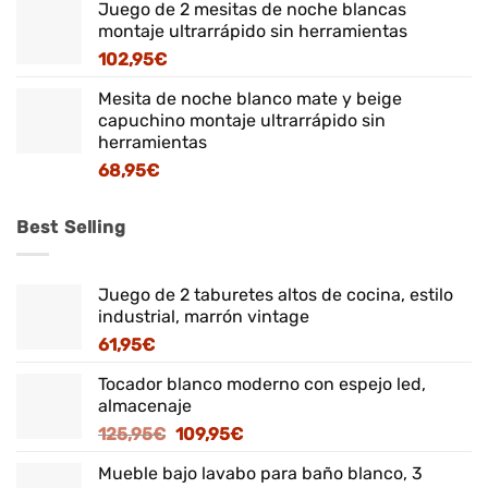
Juego de 2 mesitas de noche blancas
montaje ultrarrápido sin herramientas
102,95
€
Mesita de noche blanco mate y beige
capuchino montaje ultrarrápido sin
herramientas
68,95
€
Best Selling
Juego de 2 taburetes altos de cocina, estilo
industrial, marrón vintage
61,95
€
Tocador blanco moderno con espejo led,
almacenaje
El
El
125,95
€
109,95
€
precio
precio
Mueble bajo lavabo para baño blanco, 3
original
actual