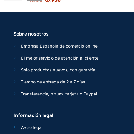
77,95
€
67,95
€
125,95€.
109,95€.
precio
precio
original
actual
era:
es:
77,95€.
67,95€.
Sobre nosotros
Empresa Española de comercio online
El mejor servicio de atención al cliente
Sólo productos nuevos, con garantía
Tiempo de entrega de 2 a 7 días
Transferencia, bizum, tarjeta o Paypal
Información legal
Aviso legal