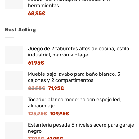
herramientas
68,95
€
Best Selling
Juego de 2 taburetes altos de cocina, estilo
industrial, marrón vintage
61,95
€
Mueble bajo lavabo para baño blanco, 3
cajones y 2 compartimentos
El
El
82,95
€
71,95
€
precio
precio
Tocador blanco moderno con espejo led,
original
actual
almacenaje
era:
es:
El
El
125,95
€
109,95
€
82,95€.
71,95€.
precio
precio
Estantería pesada 5 niveles acero para garaje
original
actual
negro
era:
es:
El
El