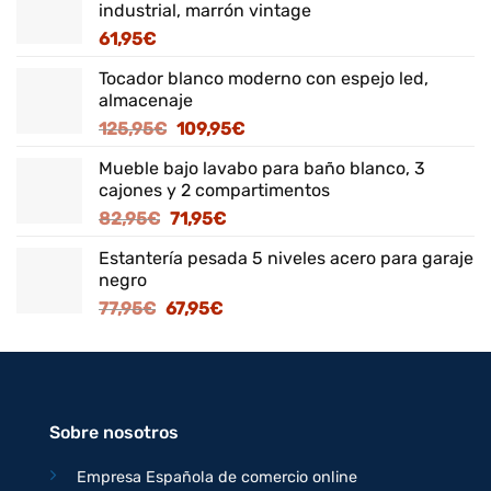
industrial, marrón vintage
61,95
€
Tocador blanco moderno con espejo led,
almacenaje
El
El
125,95
€
109,95
€
precio
precio
Mueble bajo lavabo para baño blanco, 3
original
actual
cajones y 2 compartimentos
era:
es:
El
El
82,95
€
71,95
€
125,95€.
109,95€.
precio
precio
Estantería pesada 5 niveles acero para garaje
original
actual
negro
era:
es:
El
El
77,95
€
67,95
€
82,95€.
71,95€.
precio
precio
original
actual
era:
es:
77,95€.
67,95€.
Sobre nosotros
Empresa Española de comercio online