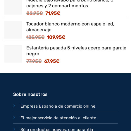
cajones y 2 compartimentos
El
El
82,95
€
71,95
€
precio
precio
Tocador blanco moderno con espejo led,
original
actual
almacenaje
era:
es:
El
El
125,95
€
109,95
€
82,95€.
71,95€.
precio
precio
Estantería pesada 5 niveles acero para garaje
original
actual
negro
era:
es:
El
El
77,95
€
67,95
€
125,95€.
109,95€.
precio
precio
original
actual
era:
es:
77,95€.
67,95€.
Sobre nosotros
Empresa Española de comercio online
El mejor servicio de atención al cliente
Sólo productos nuevos, con garantía