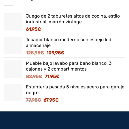
Juego de 2 taburetes altos de cocina, estilo
industrial, marrón vintage
61,95
€
Tocador blanco moderno con espejo led,
almacenaje
El
El
125,95
€
109,95
€
precio
precio
Mueble bajo lavabo para baño blanco, 3
original
actual
cajones y 2 compartimentos
era:
es:
El
El
82,95
€
71,95
€
125,95€.
109,95€.
precio
precio
Estantería pesada 5 niveles acero para garaje
original
actual
negro
era:
es:
El
El
77,95
€
67,95
€
82,95€.
71,95€.
precio
precio
original
actual
era:
es:
77,95€.
67,95€.