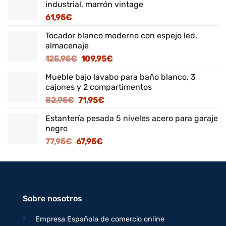
industrial, marrón vintage
61,95
€
Tocador blanco moderno con espejo led,
almacenaje
El
El
125,95
€
109,95
€
precio
precio
Mueble bajo lavabo para baño blanco, 3
original
actual
cajones y 2 compartimentos
era:
es:
El
El
82,95
€
71,95
€
125,95€.
109,95€.
precio
precio
Estantería pesada 5 niveles acero para garaje
original
actual
negro
era:
es:
El
El
77,95
€
67,95
€
82,95€.
71,95€.
precio
precio
original
actual
era:
es:
77,95€.
67,95€.
Sobre nosotros
Empresa Española de comercio online