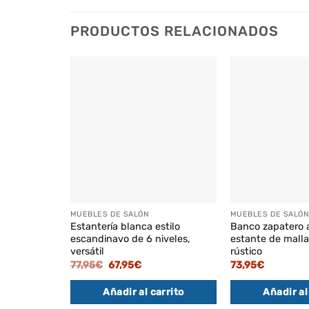
PRODUCTOS RELACIONADOS
MUEBLES DE SALÓN
MUEBLES DE SALÓN
Estantería blanca estilo
Banco zapatero 
escandinavo de 6 niveles,
estante de malla
versátil
rústico
El
El
77,95
€
67,95
€
73,95
€
precio
precio
original
actual
Añadir al carrito
Añadir al
era:
es:
77,95€.
67,95€.