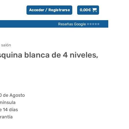
Acceder / Registrarse
0,00
€
Reseñas Google ⭐⭐⭐⭐⭐
 salón
squina blanca de 4 niveles,
20 de Agosto
enínsula
e 14 días
rantía