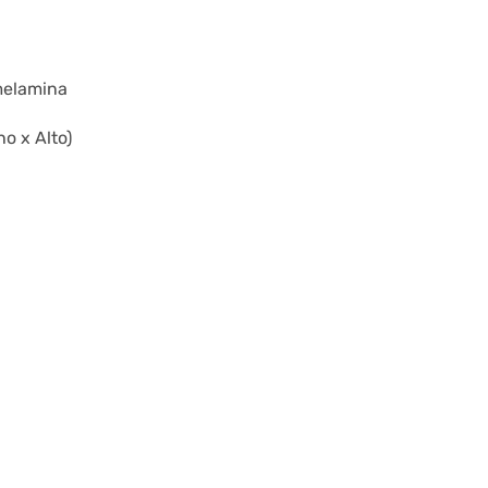
 melamina
o x Alto)