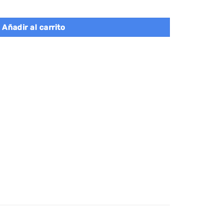
 4 niveles, librería versátil cantidad
Añadir al carrito