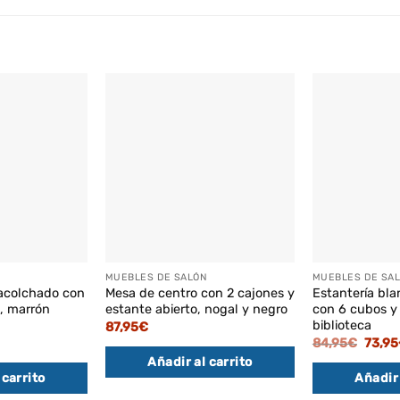
MUEBLES DE SALÓN
MUEBLES DE SA
acolchado con
Mesa de centro con 2 cajones y
Estantería bl
, marrón
estante abierto, nogal y negro
con 6 cubos y 
biblioteca
87,95
€
El
84,95
€
73,95
preci
Añadir al carrito
origin
 carrito
Añadir 
era:
84,95