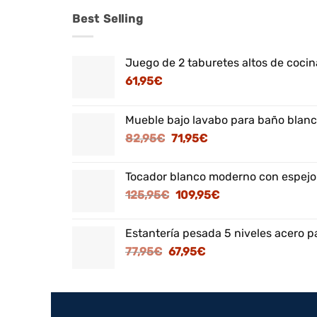
Best Selling
Juego de 2 taburetes altos de cocina
61,95
€
Mueble bajo lavabo para baño blanc
El
El
82,95
€
71,95
€
precio
precio
original
actual
Tocador blanco moderno con espejo
era:
es:
El
El
125,95
€
109,95
€
82,95€.
71,95€.
precio
precio
original
actual
Estantería pesada 5 niveles acero p
era:
es:
El
El
77,95
€
67,95
€
125,95€.
109,95€.
precio
precio
original
actual
era:
es:
77,95€.
67,95€.