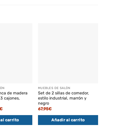
LÓN
MUEBLES DE SALÓN
MUEBLES DE 
anca de madera
Set de 2 sillas de comedor,
Perchero co
3 cajones,
estilo industrial, marrón y
integrado, 
negro
El
98,95
€
85,
pre
El
€
67,95
€
orig
o
precio
Añadi
era
al
actual
98,
al carrito
Añadir al carrito
es:
€.
73,95€.