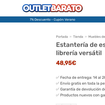
7% Descuento - Cupón: Verano
Portada
»
Tienda
»
Muebles de
Estantería de e
librería versátil
48,95
€
✅ Fecha de entrega: 14 al 
✅ Envío gratis en toda la p
✅ Garantía de devolución d
✅ Productos nuevos con ga