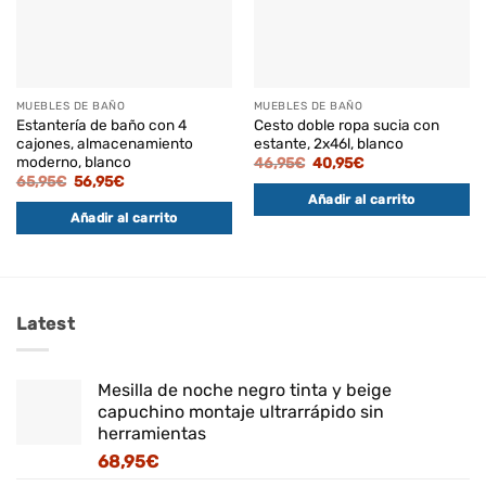
MUEBLES DE BAÑO
MUEBLES DE BAÑO
Estantería de baño con 4
Cesto doble ropa sucia con
cajones, almacenamiento
estante, 2x46l, blanco
moderno, blanco
El
El
46,95
€
40,95
€
precio
precio
El
El
65,95
€
56,95
€
original
actual
precio
precio
Añadir al carrito
era:
es:
original
actual
46,95€.
40,95€.
Añadir al carrito
era:
es:
65,95€.
56,95€.
Latest
Mesilla de noche negro tinta y beige
capuchino montaje ultrarrápido sin
herramientas
68,95
€