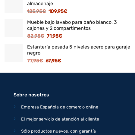
almacenaje
El
El
125,95
€
109,95
€
precio
precio
Mueble bajo lavabo para baño blanco, 3
original
actual
cajones y 2 compartimentos
era:
es:
El
El
82,95
€
71,95
€
125,95€.
109,95€.
precio
precio
Estantería pesada 5 niveles acero para garaje
original
actual
negro
era:
es:
El
El
77,95
€
67,95
€
82,95€.
71,95€.
precio
precio
original
actual
era:
es:
77,95€.
67,95€.
Sobre nosotros
Empresa Española de comercio online
El mejor servicio de atención al cliente
Sólo productos nuevos, con garantía