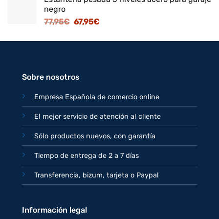
original
actual
negro
era:
es:
El
El
77,95
€
67,95
€
82,95€.
71,95€.
precio
precio
original
actual
era:
es:
77,95€.
67,95€.
Sobre nosotros
Empresa Española de comercio online
El mejor servicio de atención al cliente
Sólo productos nuevos, con garantía
Tiempo de entrega de 2 a 7 días
Transferencia, bizum, tarjeta o Paypal
Información legal