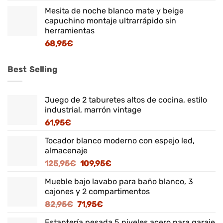
Mesita de noche blanco mate y beige
capuchino montaje ultrarrápido sin
herramientas
68,95
€
Best Selling
Juego de 2 taburetes altos de cocina, estilo
industrial, marrón vintage
61,95
€
Tocador blanco moderno con espejo led,
almacenaje
El
El
125,95
€
109,95
€
precio
precio
Mueble bajo lavabo para baño blanco, 3
original
actual
cajones y 2 compartimentos
era:
es:
El
El
82,95
€
71,95
€
125,95€.
109,95€.
precio
precio
Estantería pesada 5 niveles acero para garaje