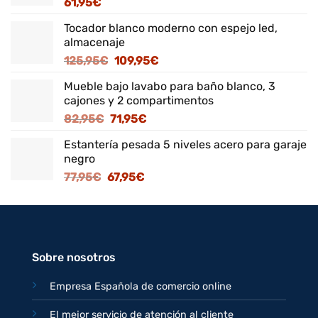
61,95
€
Tocador blanco moderno con espejo led,
almacenaje
El
El
125,95
€
109,95
€
precio
precio
Mueble bajo lavabo para baño blanco, 3
original
actual
cajones y 2 compartimentos
era:
es:
El
El
82,95
€
71,95
€
125,95€.
109,95€.
precio
precio
Estantería pesada 5 niveles acero para garaje
original
actual
negro
era:
es:
El
El
77,95
€
67,95
€
82,95€.
71,95€.
precio
precio
original
actual
era:
es:
77,95€.
67,95€.
Sobre nosotros
Empresa Española de comercio online
El mejor servicio de atención al cliente