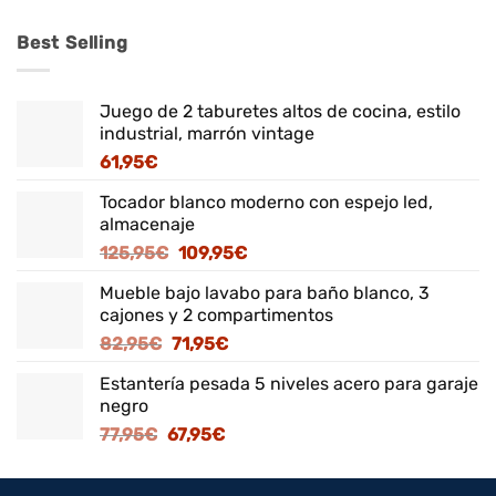
Best Selling
Juego de 2 taburetes altos de cocina, estilo
industrial, marrón vintage
61,95
€
Tocador blanco moderno con espejo led,
almacenaje
El
El
125,95
€
109,95
€
precio
precio
Mueble bajo lavabo para baño blanco, 3
original
actual
cajones y 2 compartimentos
era:
es:
El
El
82,95
€
71,95
€
125,95€.
109,95€.
precio
precio
Estantería pesada 5 niveles acero para garaje
original
actual
negro
era:
es:
El
El
77,95
€
67,95
€
82,95€.
71,95€.
precio
precio
original
actual