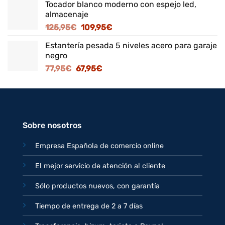
Tocador blanco moderno con espejo led,
original
actual
almacenaje
era:
es:
El
El
125,95
€
109,95
€
82,95€.
71,95€.
precio
precio
Estantería pesada 5 niveles acero para garaje
original
actual
negro
era:
es:
El
El
77,95
€
67,95
€
125,95€.
109,95€.
precio
precio
original
actual
era:
es:
77,95€.
67,95€.
Sobre nosotros
Empresa Española de comercio online
El mejor servicio de atención al cliente
Sólo productos nuevos, con garantía
Tiempo de entrega de 2 a 7 días