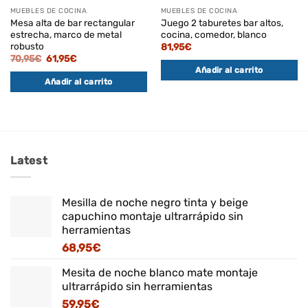
MUEBLES DE COCINA
MUEBLES DE COCINA
Mesa alta de bar rectangular
Juego 2 taburetes bar altos,
estrecha, marco de metal
cocina, comedor, blanco
robusto
81,95
€
El
El
70,95
€
61,95
€
precio
precio
Añadir al carrito
original
actual
Añadir al carrito
era:
es:
70,95€.
61,95€.
Latest
Mesilla de noche negro tinta y beige
capuchino montaje ultrarrápido sin
herramientas
68,95
€
Mesita de noche blanco mate montaje
ultrarrápido sin herramientas
59,95
€