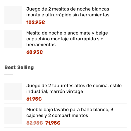
Juego de 2 mesitas de noche blancas
montaje ultrarrápido sin herramientas
102,95
€
Mesita de noche blanco mate y beige
capuchino montaje ultrarrápido sin
herramientas
68,95
€
Best Selling
Juego de 2 taburetes altos de cocina, estilo
industrial, marrón vintage
61,95
€
Mueble bajo lavabo para baño blanco, 3
cajones y 2 compartimentos
El
El
82,95
€
71,95
€
precio
precio