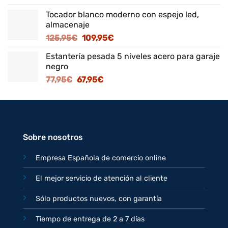
precio
precio
Tocador blanco moderno con espejo led,
original
actual
almacenaje
era:
es:
El
El
125,95
€
109,95
€
82,95€.
71,95€.
precio
precio
Estantería pesada 5 niveles acero para garaje
original
actual
negro
era:
es:
El
El
77,95
€
67,95
€
125,95€.
109,95€.
precio
precio
original
actual
era:
es:
77,95€.
67,95€.
Sobre nosotros
Empresa Española de comercio online
El mejor servicio de atención al cliente
Sólo productos nuevos, con garantía
Tiempo de entrega de 2 a 7 días