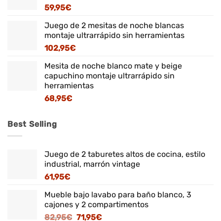
59,95
€
Juego de 2 mesitas de noche blancas
montaje ultrarrápido sin herramientas
102,95
€
Mesita de noche blanco mate y beige
capuchino montaje ultrarrápido sin
herramientas
68,95
€
Best Selling
Juego de 2 taburetes altos de cocina, estilo
industrial, marrón vintage
61,95
€
Mueble bajo lavabo para baño blanco, 3
cajones y 2 compartimentos
El
El
82,95
€
71,95
€