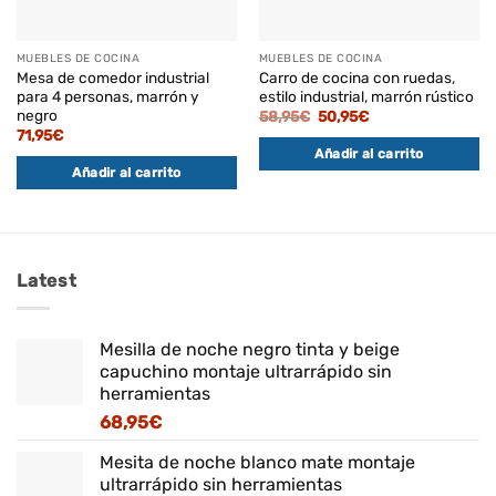
MUEBLES DE COCINA
MUEBLES DE COCINA
Mesa de comedor industrial
Carro de cocina con ruedas,
para 4 personas, marrón y
estilo industrial, marrón rústico
negro
El
El
58,95
€
50,95
€
precio
precio
71,95
€
original
actual
Añadir al carrito
era:
es:
58,95€.
50,95€.
Añadir al carrito
Latest
Mesilla de noche negro tinta y beige
capuchino montaje ultrarrápido sin
herramientas
68,95
€
Mesita de noche blanco mate montaje
ultrarrápido sin herramientas