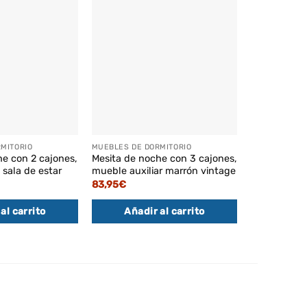
MITORIO
MUEBLES DE DORMITORIO
MUEBLES DE 
he con 2 cajones,
Mesita de noche con 3 cajones,
Estantería i
 sala de estar
mueble auxiliar marrón vintage
juguetes co
aparador bl
83,95
€
El
106,95
€
92
pr
al carrito
Añadir al carrito
or
Añadi
er
10