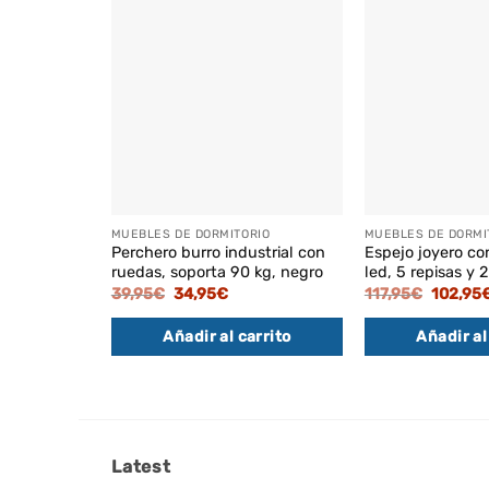
MUEBLES DE DORMITORIO
MUEBLES DE DORMI
Perchero burro industrial con
Espejo joyero co
ruedas, soporta 90 kg, negro
led, 5 repisas y 
El
El
El
39,95
€
34,95
€
117,95
€
102,95
precio
precio
precio
original
actual
original
Añadir al carrito
Añadir al
era:
es:
era:
39,95€.
34,95€.
117,95€
Latest