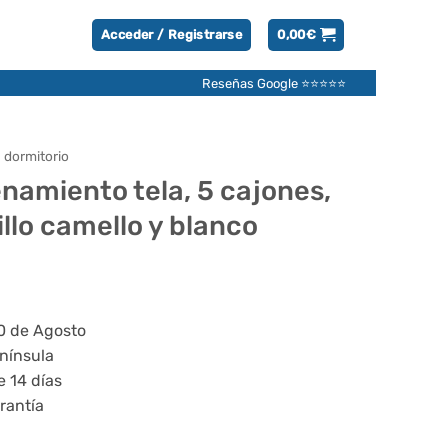
Acceder / Registrarse
0,00
€
Reseñas Google ⭐⭐⭐⭐⭐
 dormitorio
amiento tela, 5 cajones,
illo camello y blanco
20 de Agosto
enínsula
e 14 días
rantía