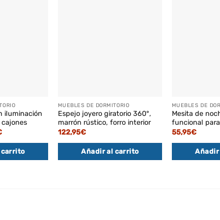
TORIO
MUEBLES DE DORMITORIO
MUEBLES DE DOR
n iluminación
Espejo joyero giratorio 360°,
Mesita de noc
2 cajones
marrón rústico, forro interior
funcional para
El
€
122,95
€
55,95
€
precio
actual
 carrito
Añadir al carrito
Añadir 
es:
.
102,95€.