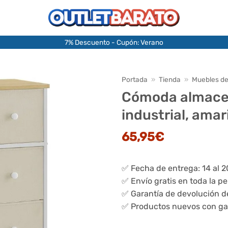
7% Descuento - Cupón: Verano
Portada
»
Tienda
»
Muebles de
Cómoda almacen
industrial, amar
65,95
€
✅ Fecha de entrega: 14 al 
✅ Envío gratis en toda la p
✅ Garantía de devolución d
✅ Productos nuevos con ga