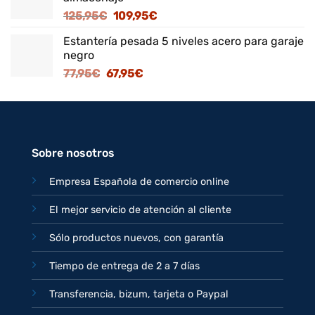
era:
es:
El
El
125,95
€
109,95
€
82,95€.
71,95€.
precio
precio
Estantería pesada 5 niveles acero para garaje
original
actual
negro
era:
es:
El
El
77,95
€
67,95
€
125,95€.
109,95€.
precio
precio
original
actual
era:
es:
77,95€.
67,95€.
Sobre nosotros
Empresa Española de comercio online
El mejor servicio de atención al cliente
Sólo productos nuevos, con garantía
Tiempo de entrega de 2 a 7 días
Transferencia, bizum, tarjeta o Paypal