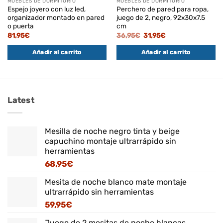
MUEBLES DE DORMITORIO
MUEBLES DE DORMITORIO
Espejo joyero con luz led,
Perchero de pared para ropa,
organizador montado en pared
juego de 2, negro, 92x30x7.5
o puerta
cm
El
El
81,95
€
36,95
€
31,95
€
precio
precio
original
actual
Añadir al carrito
Añadir al carrito
era:
es:
36,95€.
31,95€.
Latest
Mesilla de noche negro tinta y beige
capuchino montaje ultrarrápido sin
herramientas
68,95
€
Mesita de noche blanco mate montaje
ultrarrápido sin herramientas
59,95
€
Juego de 2 mesitas de noche blancas