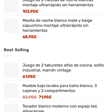
montaje ultrarrápido sin herramientas
102,95
€
Mesita de noche blanco mate y beige
capuchino montaje ultrarrápido sin
herramientas
68,95
€
Best Selling
Juego de 2 taburetes altos de cocina, estilo
industrial, marrón vintage
61,95
€
Mueble bajo lavabo para baño blanco, 3
cajones y 2 compartimentos
El
El
82,95
€
71,95
€
precio
precio
Tocador blanco moderno con espejo led,
original
actual
almacenaje