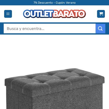
Saltar
7% Descuento - Cupón: Verano
al
contenido
Buscar
por: