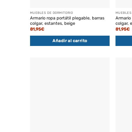
MUEBLES DE DORMITORIO
MUEBLES 
Armario ropa portátil plegable, barras
Armario 
colgar, estantes, beige
colgar, 
81,95
€
81,95
€
Añadir al carrito