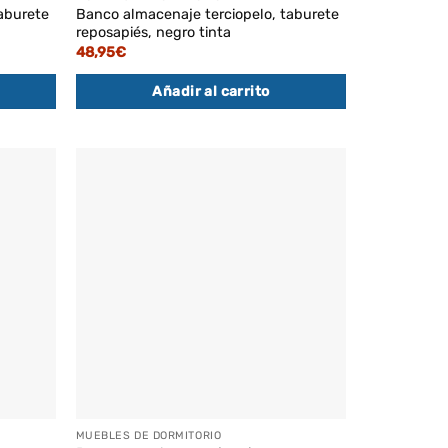
aburete
Banco almacenaje terciopelo, taburete
reposapiés, negro tinta
48,95
€
Añadir al carrito
MUEBLES DE DORMITORIO