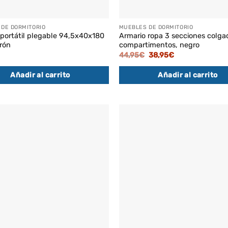
DE DORMITORIO
MUEBLES DE DORMITORIO
 portátil plegable 94,5x40x180
Armario ropa 3 secciones colga
rón
compartimentos, negro
El
El
44,95
€
38,95
€
precio
precio
original
actual
Añadir al carrito
Añadir al carrito
era:
es:
44,95€.
38,95€.