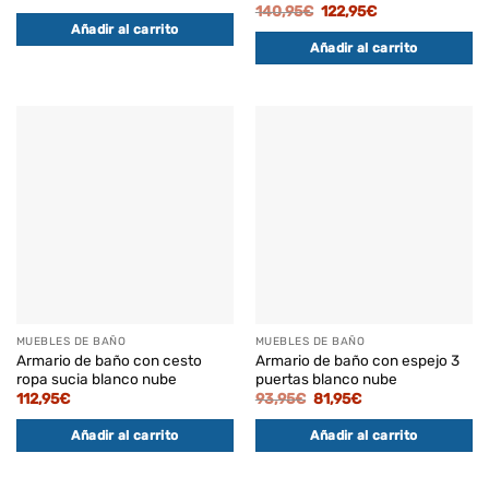
El
El
140,95
€
122,95
€
precio
precio
Añadir al carrito
original
actual
Añadir al carrito
era:
es:
140,95€.
122,95€.
MUEBLES DE BAÑO
MUEBLES DE BAÑO
Armario de baño con cesto
Armario de baño con espejo 3
ropa sucia blanco nube
puertas blanco nube
El
El
112,95
€
93,95
€
81,95
€
precio
precio
original
actual
Añadir al carrito
Añadir al carrito
era:
es:
93,95€.
81,95€.