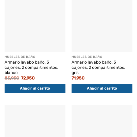
MUEBLES DE BAÑO
MUEBLES DE BAÑO
Armario lavabo baño, 3
Armario lavabo baño, 3
cajones, 2 compartimentos,
cajones, 2 compartimentos,
blanco
gris
El
El
83,95
€
72,95
€
71,95
€
precio
precio
original
actual
Añadir al carrito
Añadir al carrito
era:
es:
83,95€.
72,95€.