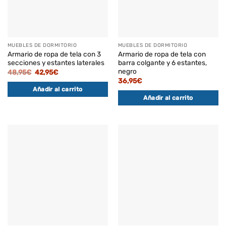
MUEBLES DE DORMITORIO
MUEBLES DE DORMITORIO
Armario de ropa de tela con 3
Armario de ropa de tela con
secciones y estantes laterales
barra colgante y 6 estantes,
negro
El
El
48,95
€
42,95
€
precio
precio
36,95
€
original
actual
Añadir al carrito
era:
es:
48,95€.
42,95€.
Añadir al carrito