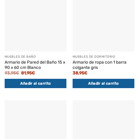
MUEBLES DE BAÑO
MUEBLES DE DORMITORIO
Armario de Pared del Baño 15 x
Armario de ropa con 1 barra
90 x 60 cm Blanco
colgante gris
El
El
93,95
€
81,95
€
38,95
€
precio
precio
original
actual
Añadir al carrito
Añadir al carrito
era:
es:
93,95€.
81,95€.