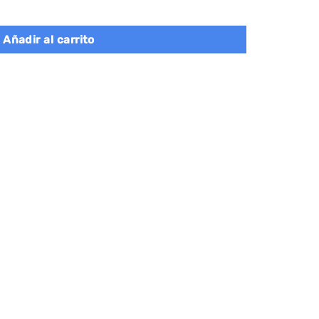
 30 x 55 x 82 cm Negro Tinta cantidad
Añadir al carrito