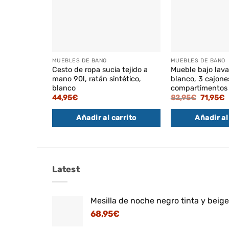
MUEBLES DE BAÑO
MUEBLES DE BAÑO
Cesto de ropa sucia tejido a
Mueble bajo lav
mano 90l, ratán sintético,
blanco, 3 cajone
blanco
compartimentos
El
E
44,95
€
82,95
€
71,95
€
precio
p
original
a
Añadir al carrito
Añadir al
era:
e
82,95€.
7
Latest
Mesilla de noche negro tinta y beig
68,95
€