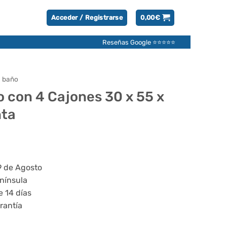
Acceder / Registrarse
0,00
€
Reseñas Google ⭐⭐⭐⭐⭐
e baño
 con 4 Cajones 30 x 55 x
nta
9 de Agosto
enínsula
e 14 días
rantía