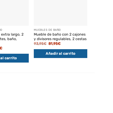
ÑO
MUEBLES DE BAÑO
MUEBLES DE 
extra largo, 2
Mueble de baño con 2 cajones
Estantería 
tes, baño,
y divisores regulables, 2 cestas
cajones, a
moderno, b
El
El
93,95
€
81,95
€
precio
precio
El
El
€
65,95
€
56,
original
actual
o
precio
pre
Añadir al carrito
era:
es:
al
actual
orig
93,95€.
81,95€.
al carrito
Añadi
es:
era
€.
73,95€.
65,