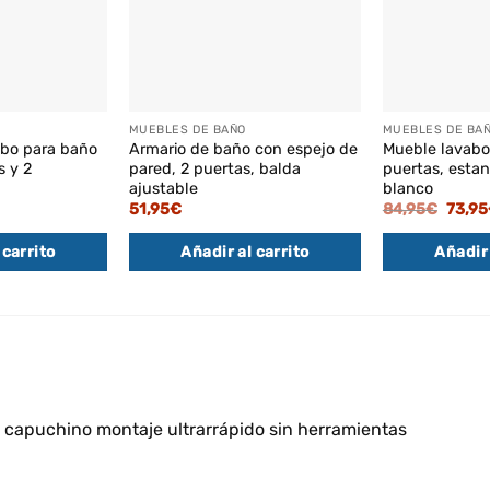
MUEBLES DE BAÑO
MUEBLES DE BA
abo para baño
Armario de baño con espejo de
Mueble lavabo 
s y 2
pared, 2 puertas, balda
puertas, estan
ajustable
blanco
l
El
51,95
€
84,95
€
73,95
recio
preci
ctual
origin
 carrito
Añadir al carrito
Añadir 
s:
era:
1,95€.
84,95
e capuchino montaje ultrarrápido sin herramientas