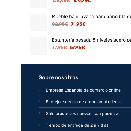
El
El
125,95
€
109,95
€
precio
precio
original
actual
Mueble bajo lavabo para baño blanc
era:
es:
El
El
82,95
€
71,95
€
125,95€.
109,95€.
precio
precio
original
actual
Estantería pesada 5 niveles acero p
era:
es:
El
El
77,95
€
67,95
€
82,95€.
71,95€.
precio
precio
original
actual
era:
es:
77,95€.
67,95€.
Sobre nosotros
Empresa Española de comercio online
El mejor servicio de atención al cliente
Sólo productos nuevos, con garantía
Tiempo de entrega de 2 a 7 días