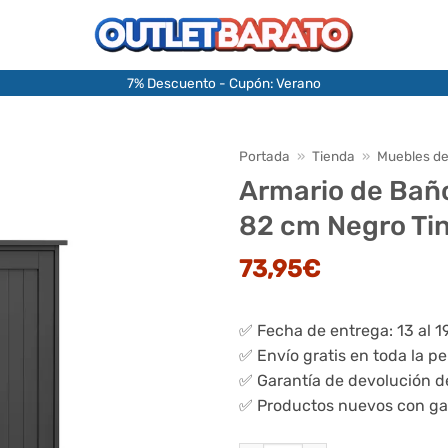
7% Descuento - Cupón: Verano
Portada
»
Tienda
»
Muebles d
Armario de Baño
82 cm Negro Ti
73,95
€
✅ Fecha de entrega: 13 al 1
✅ Envío gratis en toda la p
✅ Garantía de devolución d
✅ Productos nuevos con ga