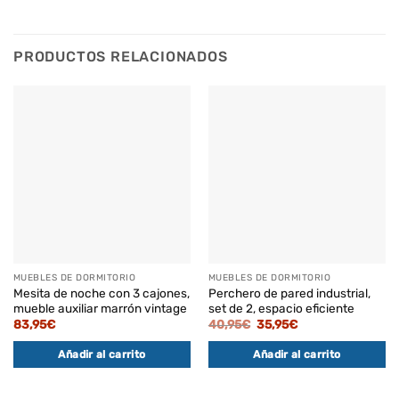
PRODUCTOS RELACIONADOS
MUEBLES DE DORMITORIO
MUEBLES DE DORMITORIO
Mesita de noche con 3 cajones,
Perchero de pared industrial,
mueble auxiliar marrón vintage
set de 2, espacio eficiente
El
El
83,95
€
40,95
€
35,95
€
precio
precio
original
actual
Añadir al carrito
Añadir al carrito
era:
es:
40,95€.
35,95€.