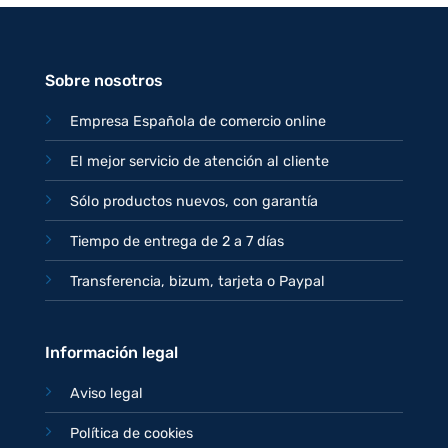
original
actual
era:
es:
77,95€.
67,95€.
Sobre nosotros
Empresa Española de comercio online
El mejor servicio de atención al cliente
Sólo productos nuevos, con garantía
Tiempo de entrega de 2 a 7 días
Transferencia, bizum, tarjeta o Paypal
Información legal
Aviso legal
Política de cookies