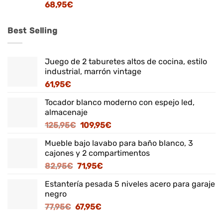
68,95
€
Best Selling
Juego de 2 taburetes altos de cocina, estilo
industrial, marrón vintage
61,95
€
Tocador blanco moderno con espejo led,
almacenaje
El
El
125,95
€
109,95
€
precio
precio
Mueble bajo lavabo para baño blanco, 3
original
actual
cajones y 2 compartimentos
era:
es:
El
El
82,95
€
71,95
€
125,95€.
109,95€.
precio
precio
Estantería pesada 5 niveles acero para garaje
original
actual
negro
era:
es:
El
El
77,95
€
67,95
€
82,95€.
71,95€.
precio
precio