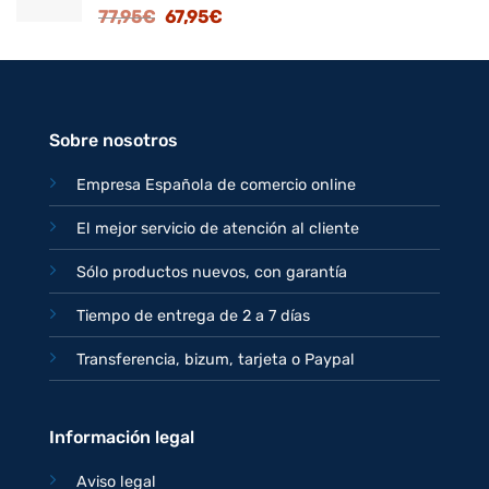
El
El
77,95
€
67,95
€
82,95€.
71,95€.
precio
precio
original
actual
era:
es:
77,95€.
67,95€.
Sobre nosotros
Empresa Española de comercio online
El mejor servicio de atención al cliente
Sólo productos nuevos, con garantía
Tiempo de entrega de 2 a 7 días
Transferencia, bizum, tarjeta o Paypal
Información legal
Aviso legal