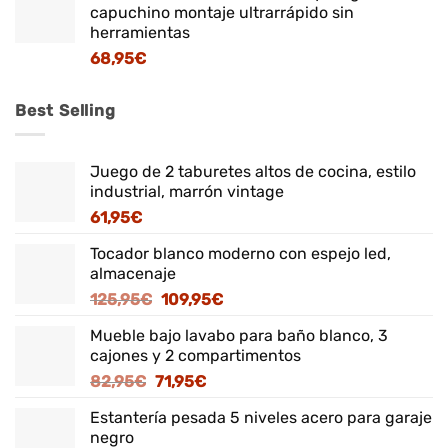
capuchino montaje ultrarrápido sin
herramientas
68,95
€
Best Selling
Juego de 2 taburetes altos de cocina, estilo
industrial, marrón vintage
61,95
€
Tocador blanco moderno con espejo led,
almacenaje
El
El
125,95
€
109,95
€
precio
precio
Mueble bajo lavabo para baño blanco, 3
original
actual
cajones y 2 compartimentos
era:
es:
El
El
82,95
€
71,95
€
125,95€.
109,95€.
precio
precio
Estantería pesada 5 niveles acero para garaje
original
actual
negro
era:
es: