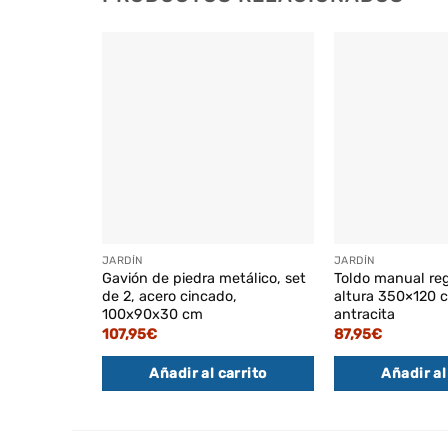
JARDÍN
JARDÍN
Gavión de piedra metálico, set
Toldo manual re
de 2, acero cincado,
altura 350×120 c
100x90x30 cm
antracita
107,95
€
87,95
€
Añadir al carrito
Añadir al