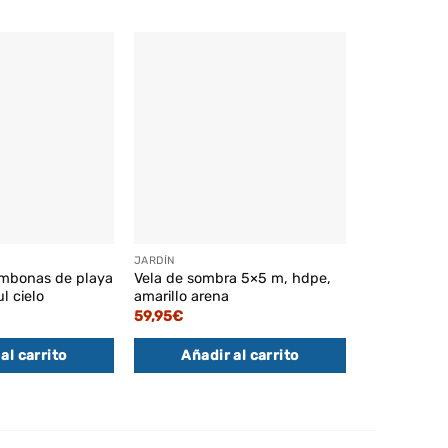
JARDÍN
JARDÍN
mbonas de playa
Vela de sombra 5×5 m, hdpe,
Juego de 2 
l cielo
amarillo arena
plegables v
59,95
€
33,95
€
al carrito
Añadir al carrito
Añadi