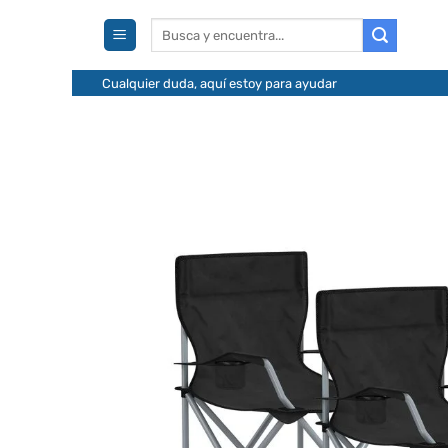
Saltar
Buscar
al
por:
contenido
Cualquier duda, aquí estoy para ayudar