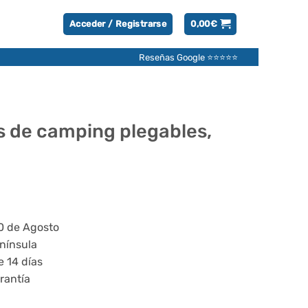
Acceder / Registrarse
0,00
€
Reseñas Google ⭐⭐⭐⭐⭐
as de camping plegables,
20 de Agosto
enínsula
e 14 días
rantía