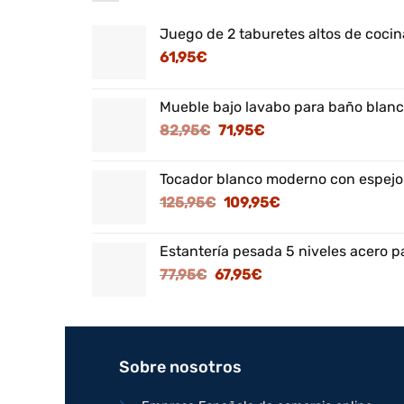
Juego de 2 taburetes altos de cocina
61,95
€
Mueble bajo lavabo para baño blanc
El
El
82,95
€
71,95
€
precio
precio
original
actual
Tocador blanco moderno con espejo
era:
es:
El
El
125,95
€
109,95
€
82,95€.
71,95€.
precio
precio
original
actual
Estantería pesada 5 niveles acero p
era:
es:
El
El
77,95
€
67,95
€
125,95€.
109,95€.
precio
precio
original
actual
era:
es:
77,95€.
67,95€.
Sobre nosotros