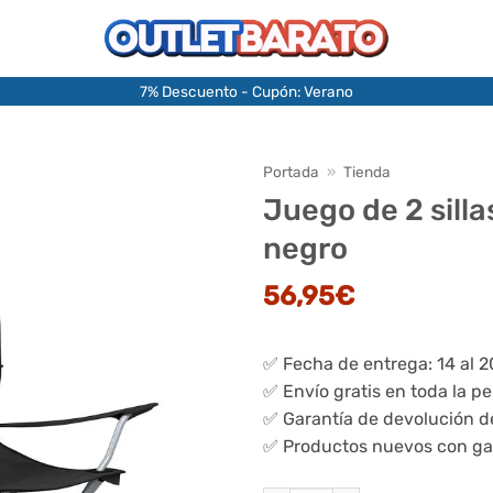
7% Descuento - Cupón: Verano
Portada
»
Tienda
Juego de 2 sill
negro
56,95
€
✅ Fecha de entrega: 14 al 
✅ Envío gratis en toda la p
✅ Garantía de devolución d
✅ Productos nuevos con ga