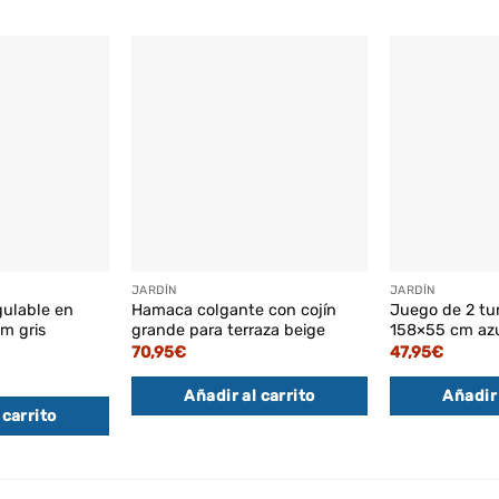
JARDÍN
JARDÍN
gulable en
Hamaca colgante con cojín
Juego de 2 tu
m gris
grande para terraza beige
158×55 cm azu
70,95
€
47,95
€
Añadir al carrito
Añadir 
 carrito