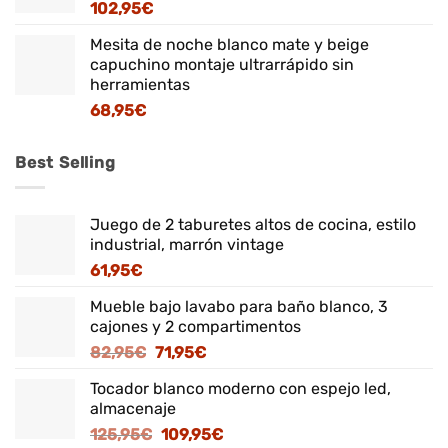
102,95
€
Mesita de noche blanco mate y beige
capuchino montaje ultrarrápido sin
herramientas
68,95
€
Best Selling
Juego de 2 taburetes altos de cocina, estilo
industrial, marrón vintage
61,95
€
Mueble bajo lavabo para baño blanco, 3
cajones y 2 compartimentos
El
El
82,95
€
71,95
€
precio
precio
Tocador blanco moderno con espejo led,
original
actual
almacenaje
era:
es:
El
El
125,95
€
109,95
€
82,95€.
71,95€.