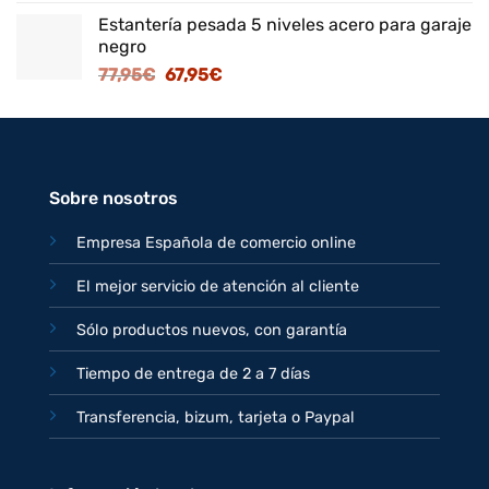
precio
precio
Estantería pesada 5 niveles acero para garaje
original
actual
negro
era:
es:
El
El
77,95
€
67,95
€
125,95€.
109,95€.
precio
precio
original
actual
era:
es:
77,95€.
67,95€.
Sobre nosotros
Empresa Española de comercio online
El mejor servicio de atención al cliente
Sólo productos nuevos, con garantía
Tiempo de entrega de 2 a 7 días
Transferencia, bizum, tarjeta o Paypal