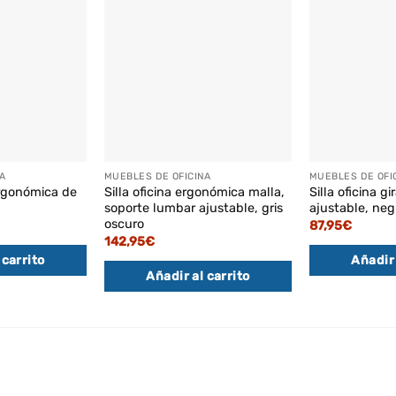
A
MUEBLES DE OFICINA
MUEBLES DE OFI
ergonómica de
Silla oficina ergonómica malla,
Silla oficina gi
soporte lumbar ajustable, gris
ajustable, neg
oscuro
87,95
€
142,95
€
 carrito
Añadir 
Añadir al carrito