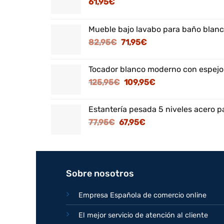
61,95
€
Mueble bajo lavabo para baño blanc
El
El
82,95
€
71,95
€
precio
precio
original
actual
Tocador blanco moderno con espejo
era:
es:
El
El
125,95
€
109,95
€
82,95€.
71,95€.
precio
precio
original
actual
Estantería pesada 5 niveles acero p
era:
es:
El
El
77,95
€
67,95
€
125,95€.
109,95€.
precio
precio
original
actual
era:
es:
77,95€.
67,95€.
Sobre nosotros
Empresa Española de comercio online
El mejor servicio de atención al cliente