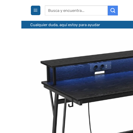
Saltar
Buscar
al
por:
contenido
Cualquier duda, aquí estoy para ayudar