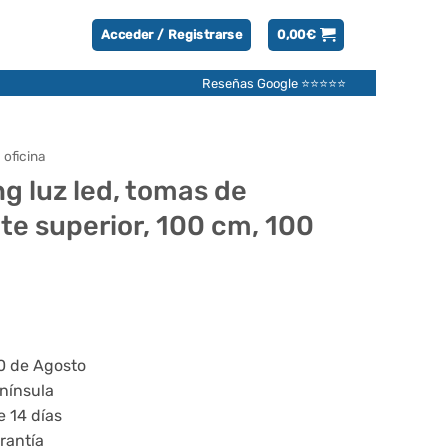
Acceder / Registrarse
0,00
€
Reseñas Google ⭐⭐⭐⭐⭐
 oficina
g luz led, tomas de
nte superior, 100 cm, 100
20 de Agosto
enínsula
e 14 días
rantía