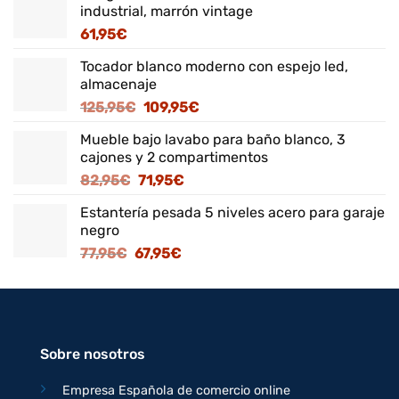
industrial, marrón vintage
61,95
€
Tocador blanco moderno con espejo led,
almacenaje
El
El
125,95
€
109,95
€
precio
precio
Mueble bajo lavabo para baño blanco, 3
original
actual
cajones y 2 compartimentos
era:
es:
El
El
82,95
€
71,95
€
125,95€.
109,95€.
precio
precio
Estantería pesada 5 niveles acero para garaje
original
actual
negro
era:
es:
El
El
77,95
€
67,95
€
82,95€.
71,95€.
precio
precio
original
actual
era:
es:
77,95€.
67,95€.
Sobre nosotros
Empresa Española de comercio online