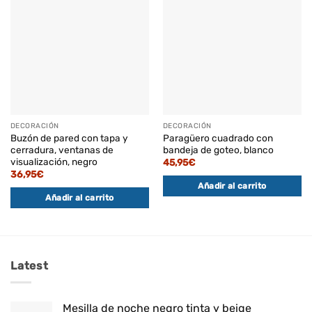
DECORACIÓN
DECORACIÓN
Buzón de pared con tapa y
Paragüero cuadrado con
cerradura, ventanas de
bandeja de goteo, blanco
visualización, negro
45,95
€
36,95
€
Añadir al carrito
Añadir al carrito
Latest
Mesilla de noche negro tinta y beige