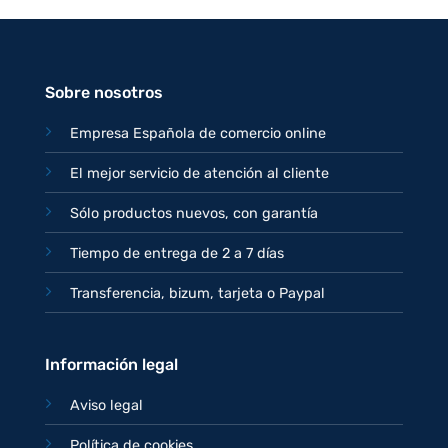
original
actual
era:
es:
77,95€.
67,95€.
Sobre nosotros
Empresa Española de comercio online
El mejor servicio de atención al cliente
Sólo productos nuevos, con garantía
Tiempo de entrega de 2 a 7 días
Transferencia, bizum, tarjeta o Paypal
Información legal
Aviso legal
Política de cookies