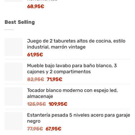
68,95
€
Best Selling
Juego de 2 taburetes altos de cocina, estilo
industrial, marrón vintage
61,95
€
Mueble bajo lavabo para baño blanco, 3
cajones y 2 compartimentos
El
El
82,95
€
71,95
€
precio
precio
Tocador blanco moderno con espejo led,
original
actual
almacenaje
era:
es:
El
El
125,95
€
109,95
€
82,95€.
71,95€.
precio
precio
Estantería pesada 5 niveles acero para garaje
original
actual
negro
era:
es:
El
El
77,95
€
67,95
€
125,95€.
109,95€.
precio
precio