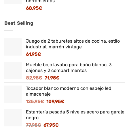
herramientas
68,95
€
Best Selling
Juego de 2 taburetes altos de cocina, estilo
industrial, marrón vintage
61,95
€
Mueble bajo lavabo para baño blanco, 3
cajones y 2 compartimentos
El
El
82,95
€
71,95
€
precio
precio
Tocador blanco moderno con espejo led,
original
actual
almacenaje
era:
es:
El
El
125,95
€
109,95
€
82,95€.
71,95€.
precio
precio
Estantería pesada 5 niveles acero para garaje
original
actual
negro
era:
es:
El
El
77,95
€
67,95
€
125,95€.
109,95€.