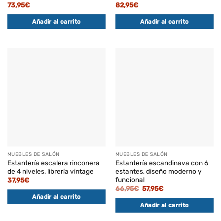
73,95
€
82,95
€
Añadir al carrito
Añadir al carrito
MUEBLES DE SALÓN
MUEBLES DE SALÓN
Estantería escalera rinconera
Estantería escandinava con 6
de 4 niveles, librería vintage
estantes, diseño moderno y
funcional
37,95
€
El
El
66,95
€
57,95
€
precio
precio
Añadir al carrito
original
actual
Añadir al carrito
era:
es:
66,95€.
57,95€.