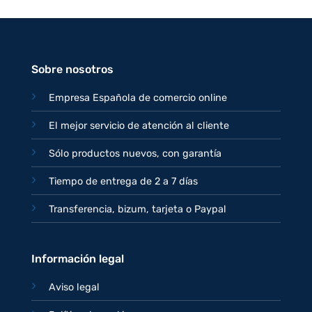
precio
precio
original
actual
era:
es:
77,95€.
67,95€.
Sobre nosotros
Empresa Española de comercio online
El mejor servicio de atención al cliente
Sólo productos nuevos, con garantía
Tiempo de entrega de 2 a 7 días
Transferencia, bizum, tarjeta o Paypal
Información legal
Aviso legal