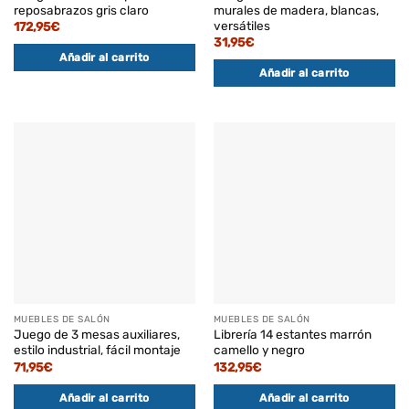
reposabrazos gris claro
murales de madera, blancas,
versátiles
172,95
€
31,95
€
Añadir al carrito
Añadir al carrito
MUEBLES DE SALÓN
MUEBLES DE SALÓN
Juego de 3 mesas auxiliares,
Librería 14 estantes marrón
estilo industrial, fácil montaje
camello y negro
71,95
€
132,95
€
Añadir al carrito
Añadir al carrito