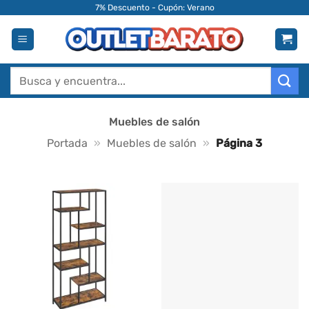
Saltar
7% Descuento - Cupón: Verano
al
contenido
Buscar
por:
Muebles de salón
Portada
»
Muebles de salón
»
Página 3