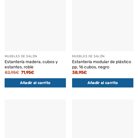
MUEBLES DE SALÓN
MUEBLES DE SALÓN
Estantería madera, cubos y
Estantería modular de plástico
estantes, roble
pp, 16 cubos, negro
El
El
82,95
€
71,95
€
38,95
€
precio
precio
original
actual
Añadir al carrito
Añadir al carrito
era:
es:
82,95€.
71,95€.