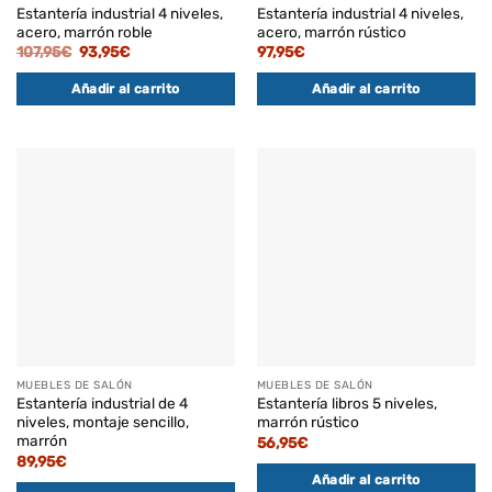
Estantería industrial 4 niveles,
Estantería industrial 4 niveles,
acero, marrón roble
acero, marrón rústico
El
El
107,95
€
93,95
€
97,95
€
precio
precio
original
actual
Añadir al carrito
Añadir al carrito
era:
es:
107,95€.
93,95€.
MUEBLES DE SALÓN
MUEBLES DE SALÓN
Estantería industrial de 4
Estantería libros 5 niveles,
niveles, montaje sencillo,
marrón rústico
marrón
56,95
€
89,95
€
Añadir al carrito