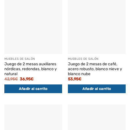
MUEBLES DE SALÓN
MUEBLES DE SALÓN
Juego de 2 mesas auxiliares
Juego de 2 mesas de café,
nórdicas, redondas, blanco y
acero robusto, blanco nieve y
natural
blanco nube
El
El
42,95
€
36,95
€
53,95
€
precio
precio
original
actual
Añadir al carrito
Añadir al carrito
era:
es:
42,95€.
36,95€.