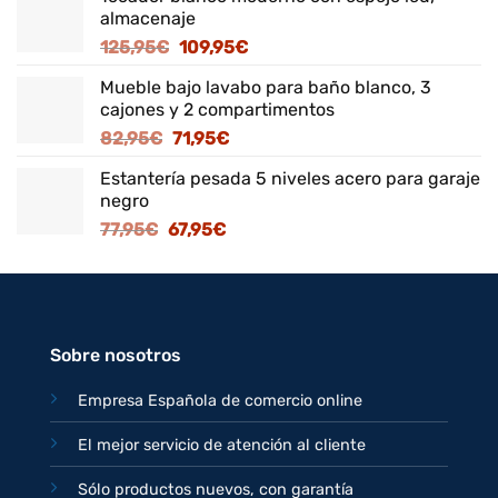
almacenaje
El
El
125,95
€
109,95
€
precio
precio
Mueble bajo lavabo para baño blanco, 3
original
actual
cajones y 2 compartimentos
era:
es:
El
El
82,95
€
71,95
€
125,95€.
109,95€.
precio
precio
Estantería pesada 5 niveles acero para garaje
original
actual
negro
era:
es:
El
El
77,95
€
67,95
€
82,95€.
71,95€.
precio
precio
original
actual
era:
es:
77,95€.
67,95€.
Sobre nosotros
Empresa Española de comercio online
El mejor servicio de atención al cliente
Sólo productos nuevos, con garantía