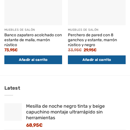
MUEBLES DE SALÓN
MUEBLES DE SALÓN
Banco zapatero acolchado con
Perchero de pared con 8
estante de malla, marrón
ganchos y estante, marrón
rústico
rústico y negro
El
El
73,95
€
33,95
€
29,95
€
precio
precio
original
actual
Añadir al carrito
Añadir al carrito
era:
es:
33,95€.
29,95€.
Latest
Mesilla de noche negro tinta y beige
capuchino montaje ultrarrápido sin
herramientas
68,95
€