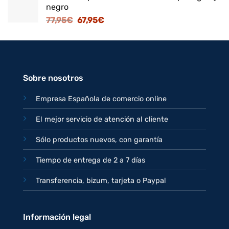
negro
era:
es:
El
El
77,95
€
67,95
€
125,95€.
109,95€.
precio
precio
original
actual
era:
es:
77,95€.
67,95€.
Sobre nosotros
Empresa Española de comercio online
El mejor servicio de atención al cliente
Sólo productos nuevos, con garantía
Tiempo de entrega de 2 a 7 días
Transferencia, bizum, tarjeta o Paypal
Información legal