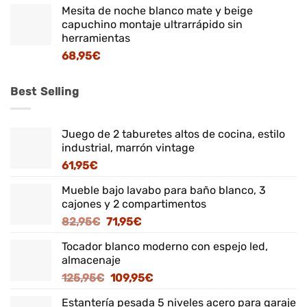
Mesita de noche blanco mate y beige
capuchino montaje ultrarrápido sin
herramientas
68,95
€
Best Selling
Juego de 2 taburetes altos de cocina, estilo
industrial, marrón vintage
61,95
€
Mueble bajo lavabo para baño blanco, 3
cajones y 2 compartimentos
El
El
82,95
€
71,95
€
precio
precio
Tocador blanco moderno con espejo led,
original
actual
almacenaje
era:
es:
El
El
125,95
€
109,95
€
82,95€.
71,95€.
precio
precio
Estantería pesada 5 niveles acero para garaje
original
actual