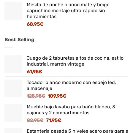
Mesita de noche blanco mate y beige
capuchino montaje ultrarrápido sin
herramientas
68,95
€
Best Selling
Juego de 2 taburetes altos de cocina, estilo
industrial, marrón vintage
61,95
€
Tocador blanco moderno con espejo led,
almacenaje
El
El
125,95
€
109,95
€
precio
precio
Mueble bajo lavabo para baño blanco, 3
original
actual
cajones y 2 compartimentos
era:
es:
El
El
82,95
€
71,95
€
125,95€.
109,95€.
precio
precio
Estantería pesada 5 niveles acero para garaje
original
actual