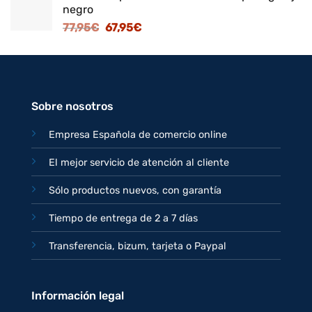
negro
era:
es:
El
El
77,95
€
67,95
€
82,95€.
71,95€.
precio
precio
original
actual
era:
es:
77,95€.
67,95€.
Sobre nosotros
Empresa Española de comercio online
El mejor servicio de atención al cliente
Sólo productos nuevos, con garantía
Tiempo de entrega de 2 a 7 días
Transferencia, bizum, tarjeta o Paypal
Información legal