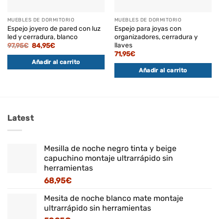
MUEBLES DE DORMITORIO
MUEBLES DE DORMITORIO
Espejo joyero de pared con luz
Espejo para joyas con
led y cerradura, blanco
organizadores, cerradura y
llaves
El
El
97,95
€
84,95
€
precio
precio
71,95
€
original
actual
Añadir al carrito
era:
es:
97,95€.
84,95€.
Añadir al carrito
Latest
Mesilla de noche negro tinta y beige
capuchino montaje ultrarrápido sin
herramientas
68,95
€
Mesita de noche blanco mate montaje
ultrarrápido sin herramientas