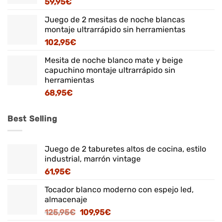
59,95
€
Juego de 2 mesitas de noche blancas
montaje ultrarrápido sin herramientas
102,95
€
Mesita de noche blanco mate y beige
capuchino montaje ultrarrápido sin
herramientas
68,95
€
Best Selling
Juego de 2 taburetes altos de cocina, estilo
industrial, marrón vintage
61,95
€
Tocador blanco moderno con espejo led,
almacenaje
El
El
125,95
€
109,95
€