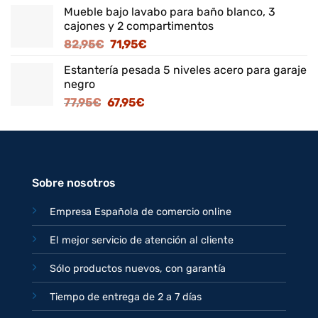
precio
precio
Mueble bajo lavabo para baño blanco, 3
original
actual
cajones y 2 compartimentos
era:
es:
El
El
82,95
€
71,95
€
125,95€.
109,95€.
precio
precio
Estantería pesada 5 niveles acero para garaje
original
actual
negro
era:
es:
El
El
77,95
€
67,95
€
82,95€.
71,95€.
precio
precio
original
actual
era:
es:
77,95€.
67,95€.
Sobre nosotros
Empresa Española de comercio online
El mejor servicio de atención al cliente
Sólo productos nuevos, con garantía
Tiempo de entrega de 2 a 7 días