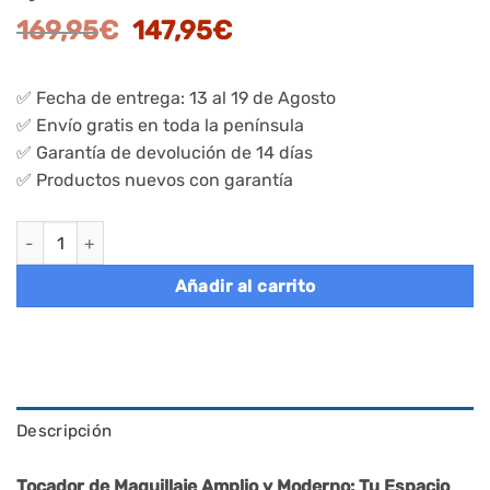
El
El
169,95
€
147,95
€
precio
precio
original
actual
✅ Fecha de entrega: 13 al 19 de Agosto
era:
es:
✅ Envío gratis en toda la península
169,95€.
147,95€.
✅ Garantía de devolución de 14 días
✅ Productos nuevos con garantía
Tocador moderno con luces led ajustables, blanco cantidad
Añadir al carrito
Descripción
Tocador de Maquillaje Amplio y Moderno: Tu Espacio