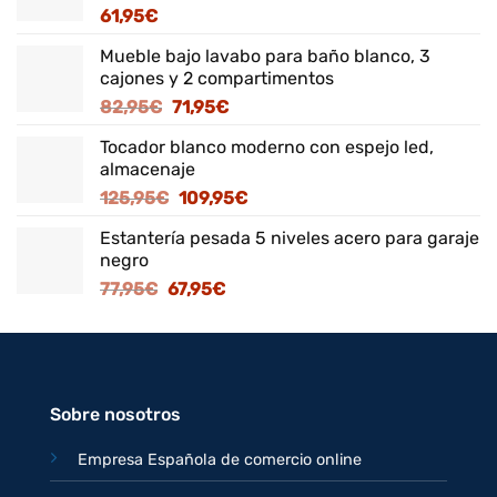
61,95
€
Mueble bajo lavabo para baño blanco, 3
cajones y 2 compartimentos
El
El
82,95
€
71,95
€
precio
precio
Tocador blanco moderno con espejo led,
original
actual
almacenaje
era:
es:
El
El
125,95
€
109,95
€
82,95€.
71,95€.
precio
precio
Estantería pesada 5 niveles acero para garaje
original
actual
negro
era:
es:
El
El
77,95
€
67,95
€
125,95€.
109,95€.
precio
precio
original
actual
era:
es:
77,95€.
67,95€.
Sobre nosotros
Empresa Española de comercio online