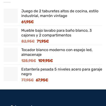
Juego de 2 taburetes altos de cocina, estilo
industrial, marrón vintage
61,95
€
Mueble bajo lavabo para baño blanco, 3
cajones y 2 compartimentos
El
El
82,95
€
71,95
€
precio
precio
Tocador blanco moderno con espejo led,
original
actual
almacenaje
era:
es:
El
El
125,95
€
109,95
€
82,95€.
71,95€.
precio
precio
Estantería pesada 5 niveles acero para garaje
original
actual
negro
era:
es:
El
El
77,95
€
67,95
€
125,95€.
109,95€.
precio
precio
original
actual
era:
es:
77,95€.
67,95€.