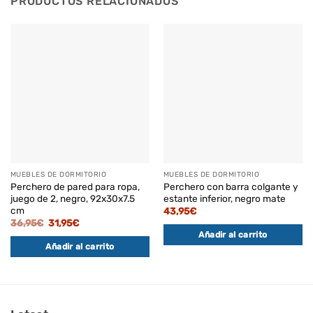
PRODUCTOS RELACIONADOS
MUEBLES DE DORMITORIO
MUEBLES DE DORMITORIO
Perchero de pared para ropa,
Perchero con barra colgante y
juego de 2, negro, 92x30x7.5
estante inferior, negro mate
cm
43,95
€
El
El
36,95
€
31,95
€
precio
precio
Añadir al carrito
original
actual
Añadir al carrito
era:
es:
36,95€.
31,95€.