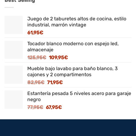
Best Selling
Juego de 2 taburetes altos de cocina, estilo
industrial, marrón vintage
61,95
€
Tocador blanco moderno con espejo led,
almacenaje
El
El
125,95
€
109,95
€
precio
precio
Mueble bajo lavabo para baño blanco, 3
original
actual
cajones y 2 compartimentos
era:
es:
El
El
82,95
€
71,95
€
125,95€.
109,95€.
precio
precio
Estantería pesada 5 niveles acero para garaje
original
actual
negro
era:
es:
El
El
77,95
€
67,95
€
82,95€.
71,95€.
precio
precio
original
actual
era:
es:
77,95€.
67,95€.