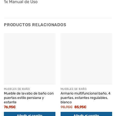
1x Manual de Uso
PRODUCTOS RELACIONADOS
MUEBLES DE BAÑO
MUEBLES DE BAÑO
Mueble de lavabo de baño con
Armario multifuncional baño, 4
puertas estilo persiana y
puertas, estantes regulables,
estante
blanco
El
El
76,95
€
98,95
€
85,95
€
precio
precio
original
actual
Añadir al carrito
Añadir al carrito