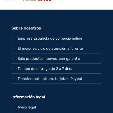
precio
precio
original
actual
era:
es:
77,95€.
67,95€.
Sobre nosotros
Empresa Española de comercio online
El mejor servicio de atención al cliente
Sólo productos nuevos, con garantía
Tiempo de entrega de 2 a 7 días
Transferencia, bizum, tarjeta o Paypal
Información legal
Aviso legal