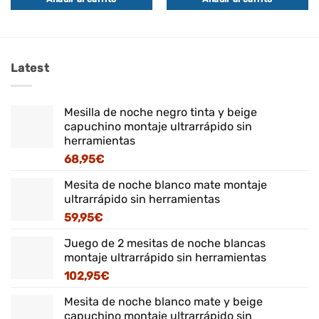
era:
es:
98,95€.
85,95€.
Latest
Mesilla de noche negro tinta y beige
capuchino montaje ultrarrápido sin
herramientas
68,95
€
Mesita de noche blanco mate montaje
ultrarrápido sin herramientas
59,95
€
Juego de 2 mesitas de noche blancas
montaje ultrarrápido sin herramientas
102,95
€
Mesita de noche blanco mate y beige
capuchino montaje ultrarrápido sin