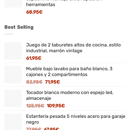
herramientas
68,95
€
Best Selling
Juego de 2 taburetes altos de cocina, estilo
industrial, marrón vintage
61,95
€
Mueble bajo lavabo para baño blanco, 3
cajones y 2 compartimentos
El
El
82,95
€
71,95
€
precio
precio
Tocador blanco moderno con espejo led,
original
actual
almacenaje
era:
es:
El
El
125,95
€
109,95
€
82,95€.
71,95€.
precio
precio
Estantería pesada 5 niveles acero para garaje
original
actual
negro
era:
es:
El
El
77,95
€
67,95
€
125,95€.
109,95€.