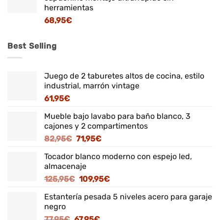
herramientas
68,95
€
Best Selling
Juego de 2 taburetes altos de cocina, estilo
industrial, marrón vintage
61,95
€
Mueble bajo lavabo para baño blanco, 3
cajones y 2 compartimentos
El
El
82,95
€
71,95
€
precio
precio
Tocador blanco moderno con espejo led,
original
actual
almacenaje
era:
es:
El
El
125,95
€
109,95
€
82,95€.
71,95€.
precio
precio
Estantería pesada 5 niveles acero para garaje
original
actual
negro
era:
es:
El
El
77,95
€
67,95
€
125,95€.
109,95€.