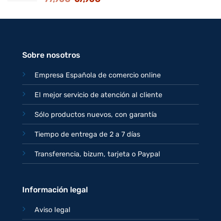
precio
precio
original
actual
era:
es:
77,95€.
67,95€.
Sobre nosotros
Empresa Española de comercio online
El mejor servicio de atención al cliente
Sólo productos nuevos, con garantía
Tiempo de entrega de 2 a 7 días
Transferencia, bizum, tarjeta o Paypal
Información legal
Aviso legal