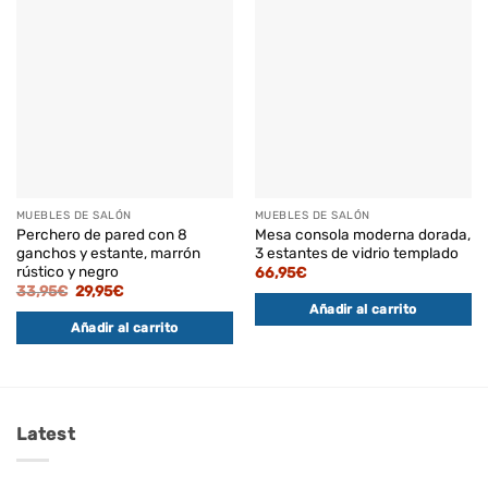
MUEBLES DE SALÓN
MUEBLES DE SALÓN
Perchero de pared con 8
Mesa consola moderna dorada,
ganchos y estante, marrón
3 estantes de vidrio templado
rústico y negro
66,95
€
El
El
33,95
€
29,95
€
precio
precio
Añadir al carrito
original
actual
Añadir al carrito
era:
es:
33,95€.
29,95€.
Latest