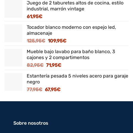
Juego de 2 taburetes altos de cocina, estilo
industrial, marrón vintage
61,95
€
Tocador blanco moderno con espejo led,
almacenaje
El
El
125,95
€
109,95
€
precio
precio
Mueble bajo lavabo para baño blanco, 3
original
actual
cajones y 2 compartimentos
era:
es:
El
El
82,95
€
71,95
€
125,95€.
109,95€.
precio
precio
Estantería pesada 5 niveles acero para garaje
original
actual
negro
era:
es:
El
El
77,95
€
67,95
€
82,95€.
71,95€.
precio
precio
original
actual
era:
es:
77,95€.
67,95€.
Sobre nosotros