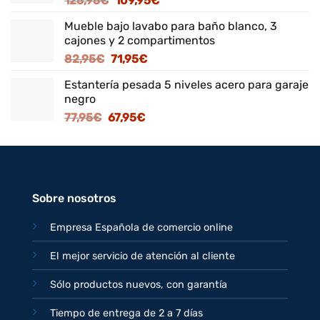
125,95
€
109,95
€
precio
precio
Mueble bajo lavabo para baño blanco, 3
original
actual
cajones y 2 compartimentos
era:
es:
El
El
82,95
€
71,95
€
125,95€.
109,95€.
precio
precio
Estantería pesada 5 niveles acero para garaje
original
actual
negro
era:
es:
El
El
77,95
€
67,95
€
82,95€.
71,95€.
precio
precio
original
actual
era:
es:
77,95€.
67,95€.
Sobre nosotros
Empresa Española de comercio online
El mejor servicio de atención al cliente
Sólo productos nuevos, con garantía
Tiempo de entrega de 2 a 7 días