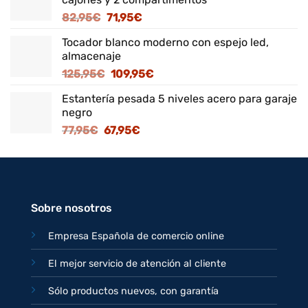
El
El
82,95
€
71,95
€
precio
precio
Tocador blanco moderno con espejo led,
original
actual
almacenaje
era:
es:
El
El
125,95
€
109,95
€
82,95€.
71,95€.
precio
precio
Estantería pesada 5 niveles acero para garaje
original
actual
negro
era:
es:
El
El
77,95
€
67,95
€
125,95€.
109,95€.
precio
precio
original
actual
era:
es:
77,95€.
67,95€.
Sobre nosotros
Empresa Española de comercio online
El mejor servicio de atención al cliente
Sólo productos nuevos, con garantía