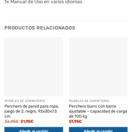
1x Manual de Uso en varios idiomas
PRODUCTOS RELACIONADOS
MUEBLES DE DORMITORIO
MUEBLES DE DORMITORIO
Perchero de pared para ropa,
Perchero burro con barra
juego de 2, negro, 92x30x7.5
ajustable – capacidad de carga
cm
de 100 kg
El
El
36,95
€
31,95
€
51,95
€
precio
precio
original
actual
Añadir al carrito
Añadir al carrito