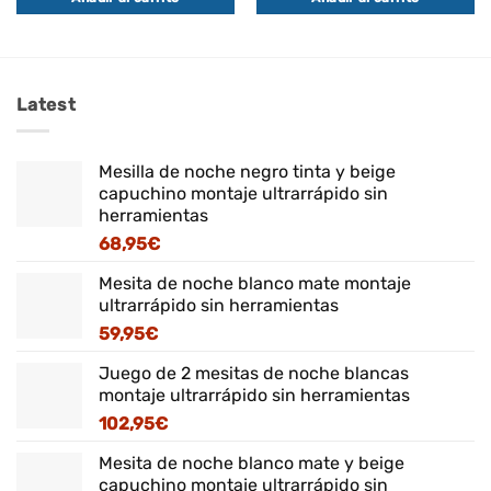
era:
es:
36,95€.
31,95€.
Latest
Mesilla de noche negro tinta y beige
capuchino montaje ultrarrápido sin
herramientas
68,95
€
Mesita de noche blanco mate montaje
ultrarrápido sin herramientas
59,95
€
Juego de 2 mesitas de noche blancas
montaje ultrarrápido sin herramientas
102,95
€
Mesita de noche blanco mate y beige
capuchino montaje ultrarrápido sin