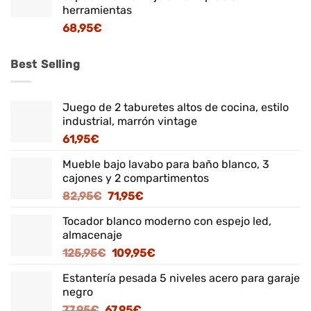
herramientas
68,95
€
Best Selling
Juego de 2 taburetes altos de cocina, estilo
industrial, marrón vintage
61,95
€
Mueble bajo lavabo para baño blanco, 3
cajones y 2 compartimentos
El
El
82,95
€
71,95
€
precio
precio
Tocador blanco moderno con espejo led,
original
actual
almacenaje
era:
es:
El
El
125,95
€
109,95
€
82,95€.
71,95€.
precio
precio
Estantería pesada 5 niveles acero para garaje
original
actual
negro
era:
es:
El
El
77,95
€
67,95
€
125,95€.
109,95€.