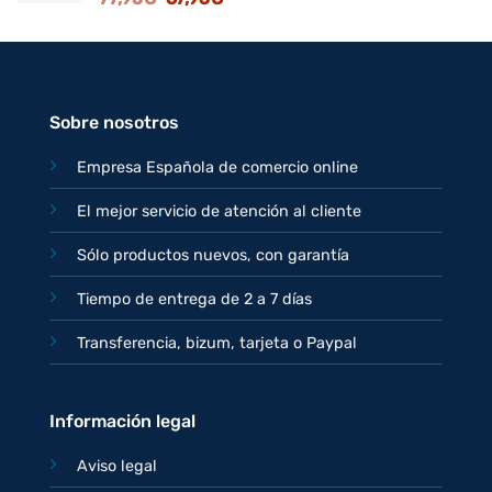
precio
precio
original
actual
era:
es:
77,95€.
67,95€.
Sobre nosotros
Empresa Española de comercio online
El mejor servicio de atención al cliente
Sólo productos nuevos, con garantía
Tiempo de entrega de 2 a 7 días
Transferencia, bizum, tarjeta o Paypal
Información legal
Aviso legal