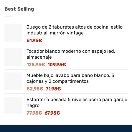
Best Selling
Juego de 2 taburetes altos de cocina, estilo
industrial, marrón vintage
61,95
€
Tocador blanco moderno con espejo led,
almacenaje
El
El
125,95
€
109,95
€
precio
precio
Mueble bajo lavabo para baño blanco, 3
original
actual
cajones y 2 compartimentos
era:
es:
El
El
82,95
€
71,95
€
125,95€.
109,95€.
precio
precio
Estantería pesada 5 niveles acero para garaje
original
actual
negro
era:
es:
El
El
77,95
€
67,95
€
82,95€.
71,95€.
precio
precio
original
actual
era:
es: